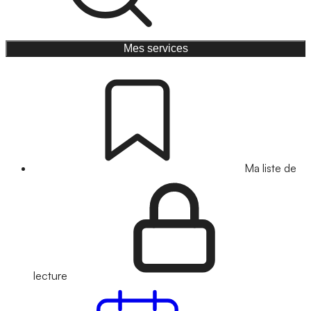
Mes services
Ma liste de
lecture