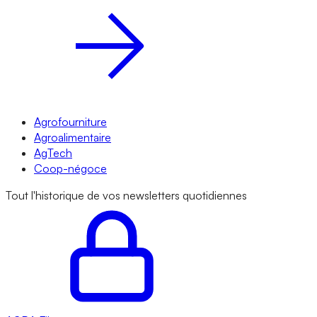
Agrofourniture
Agroalimentaire
AgTech
Coop-négoce
Tout l'historique de vos newsletters quotidiennes