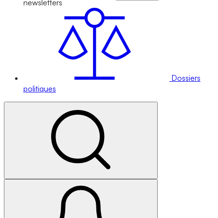
newsletters
Dossiers
politiques