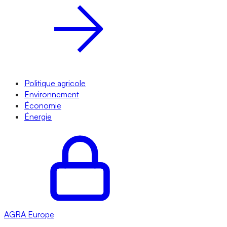
Politique agricole
Environnement
Économie
Énergie
AGRA
Europe