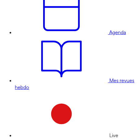
Agenda
Mes revues
hebdo
Live