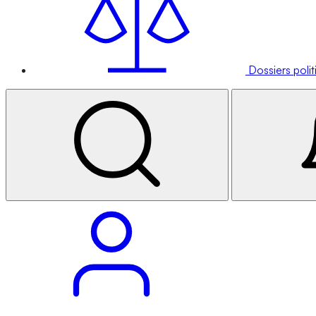
Dossiers poli