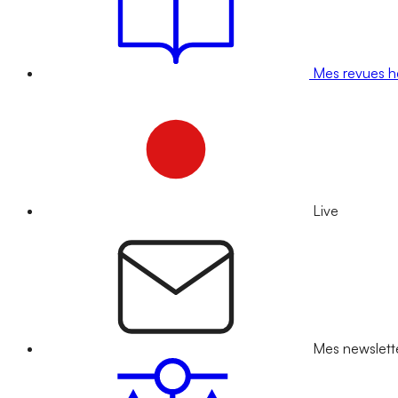
Mes revues 
Live
Mes newslett