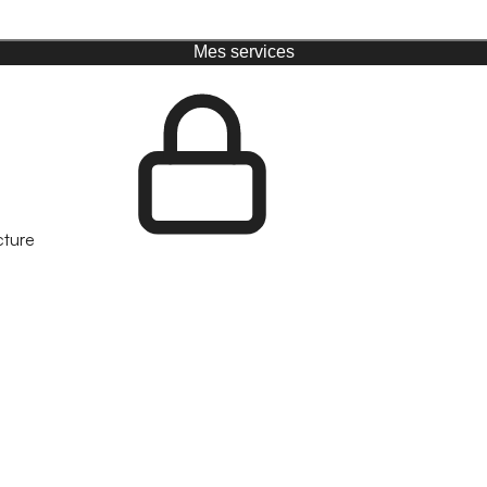
Mes services
cture