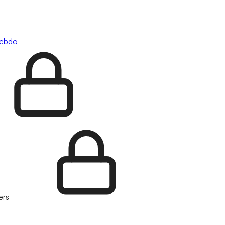
hebdo
ers