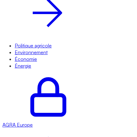
Politique agricole
Environnement
Économie
Énergie
AGRA
Europe