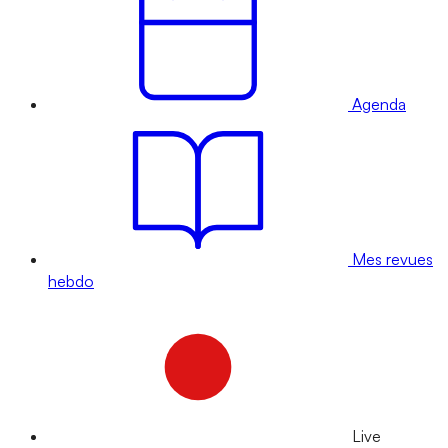
Agenda
Mes revues
hebdo
Live