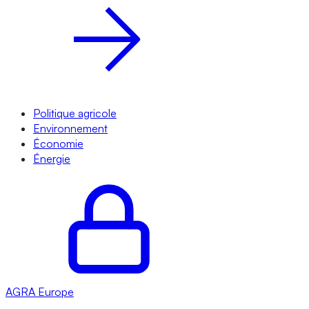
Politique agricole
Environnement
Économie
Énergie
AGRA
Europe