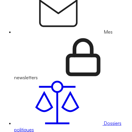
Mes
newsletters
Dossiers
politiques