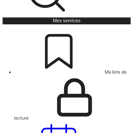
Mes services
Ma liste de
lecture