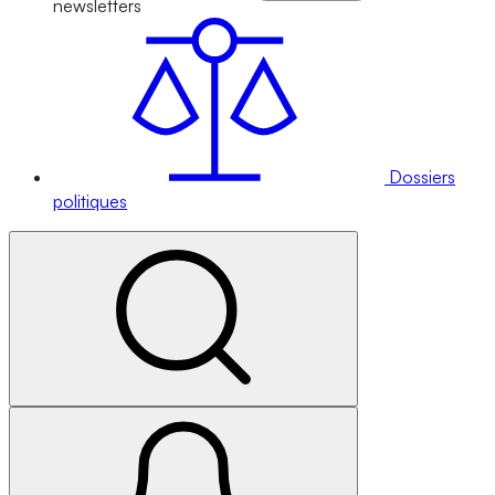
newsletters
Dossiers
politiques