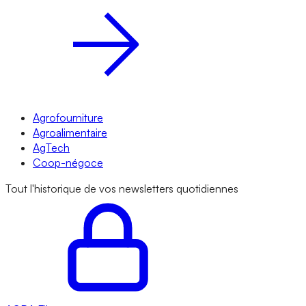
Agrofourniture
Agroalimentaire
AgTech
Coop-négoce
Tout l'historique de vos newsletters quotidiennes