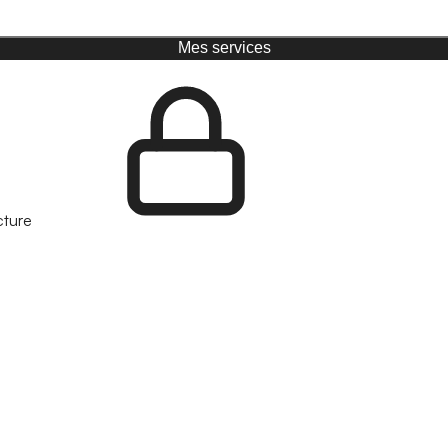
Mes services
cture