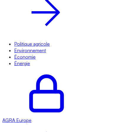
Politique agricole
Environnement
Économie
Énergie
AGRA
Europe