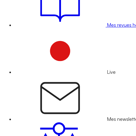
Mes revues 
Live
Mes newslett