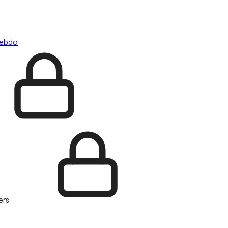
hebdo
ers