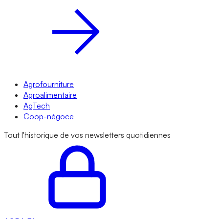
Agrofourniture
Agroalimentaire
AgTech
Coop-négoce
Tout l'historique de vos newsletters quotidiennes