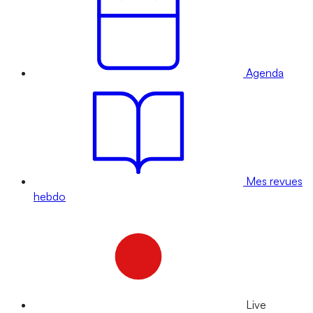
Agenda
Mes revues
hebdo
Live