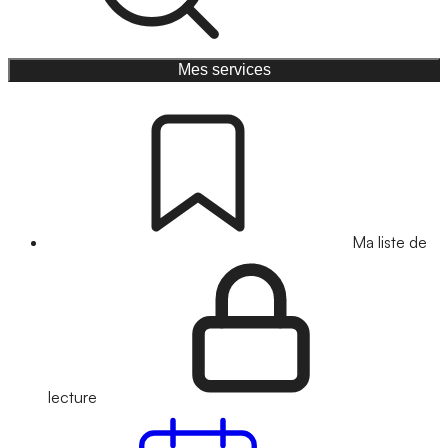
Mes services
Ma liste de
lecture