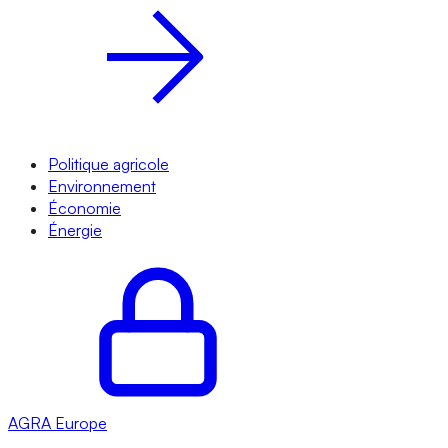
Politique agricole
Environnement
Économie
Énergie
AGRA
Europe