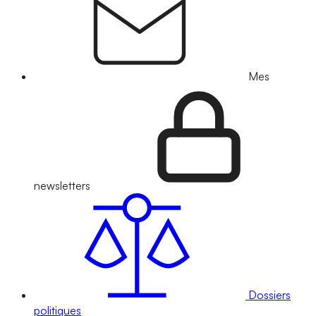
Mes
newsletters
Dossiers
politiques