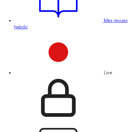
Mes revues
hebdo
Live