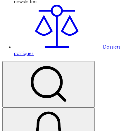
newsletters
Dossiers
politiques