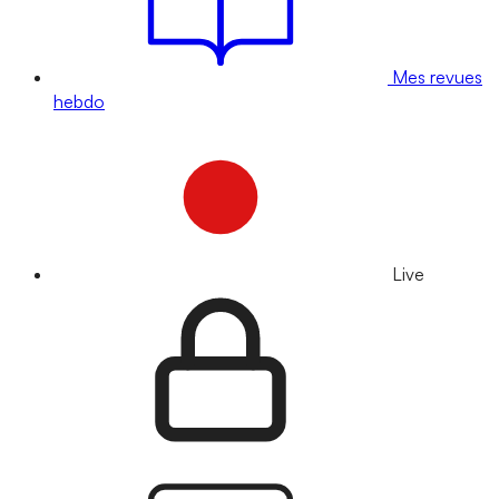
Mes revues
hebdo
Live