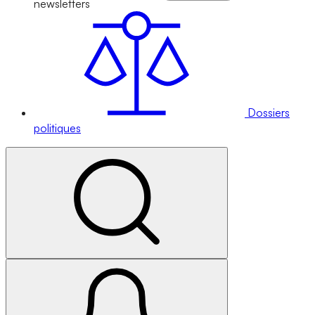
newsletters
Dossiers
politiques