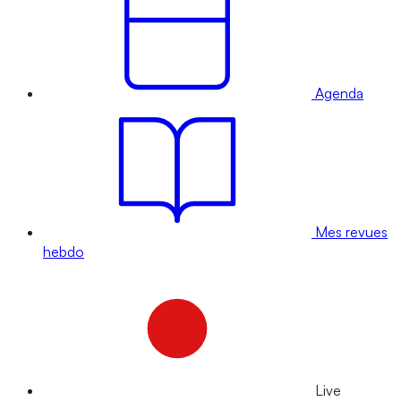
Agenda
Mes revues
hebdo
Live