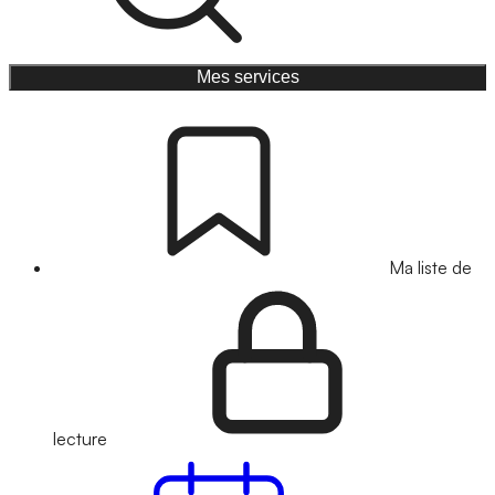
Mes services
Ma liste de
lecture