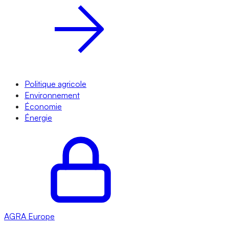
Politique agricole
Environnement
Économie
Énergie
AGRA
Europe