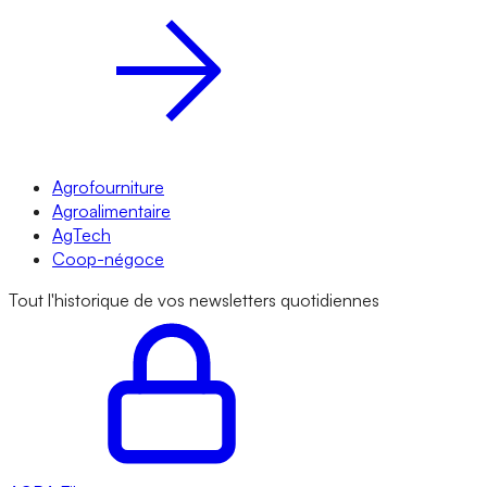
Agrofourniture
Agroalimentaire
AgTech
Coop-négoce
Tout l'historique de vos newsletters quotidiennes