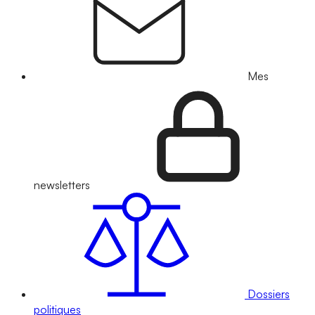
Mes
newsletters
Dossiers
politiques