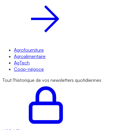
Agrofourniture
Agroalimentaire
AgTech
Coop-négoce
Tout l'historique de vos newsletters quotidiennes