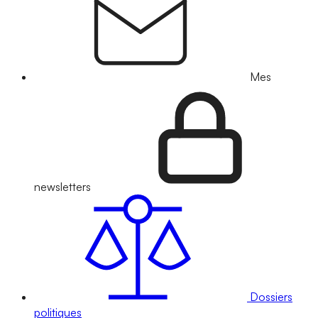
Mes
newsletters
Dossiers
politiques