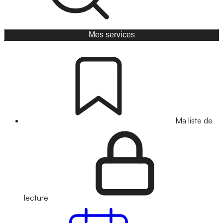
Mes services
Ma liste de
lecture