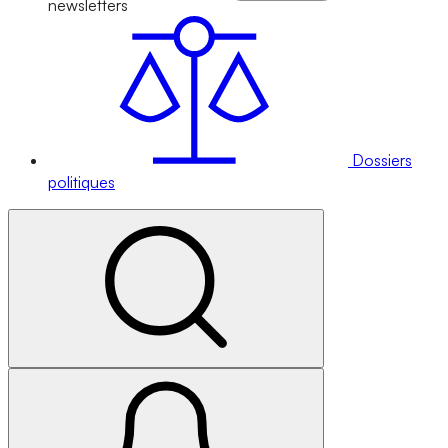
newsletters
Dossiers
politiques