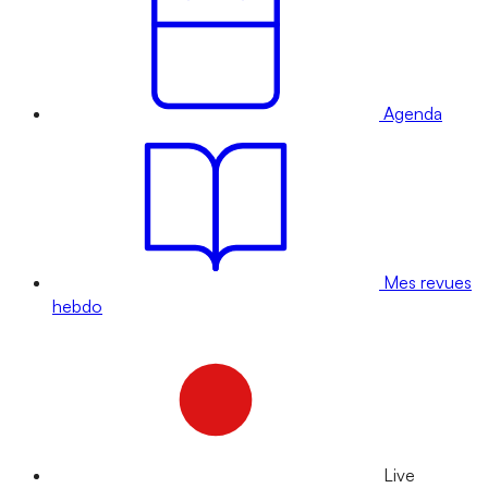
Agenda
Mes revues
hebdo
Live