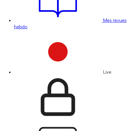
Mes revues
hebdo
Live