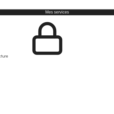
Mes services
cture