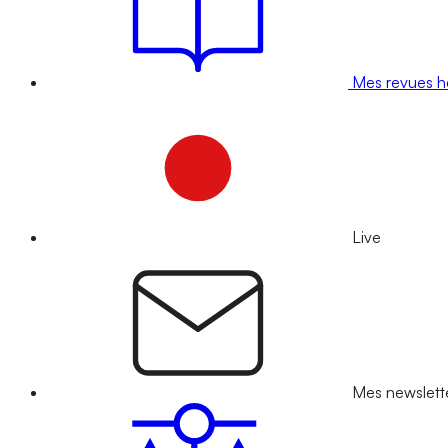
Mes revues 
Live
Mes newslett