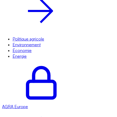
Politique agricole
Environnement
Économie
Énergie
AGRA
Europe