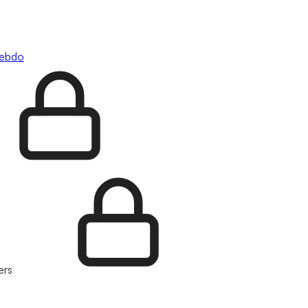
hebdo
ers