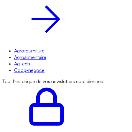
Agrofourniture
Agroalimentaire
AgTech
Coop-négoce
Tout l'historique de vos newsletters quotidiennes