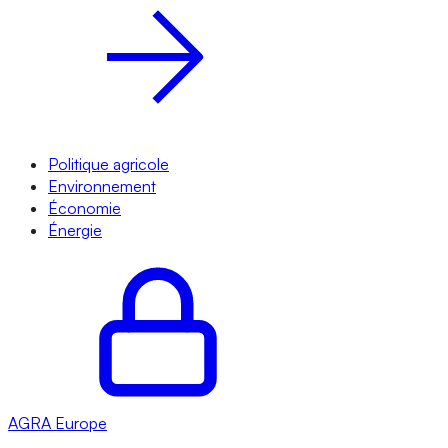
Politique agricole
Environnement
Économie
Énergie
AGRA
Europe