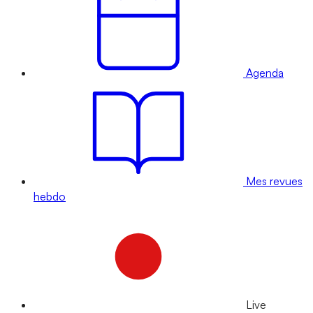
Agenda
Mes revues
hebdo
Live