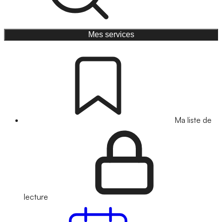
Mes services
Ma liste de
lecture