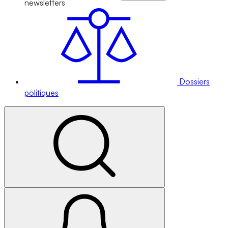
newsletters
Dossiers
politiques