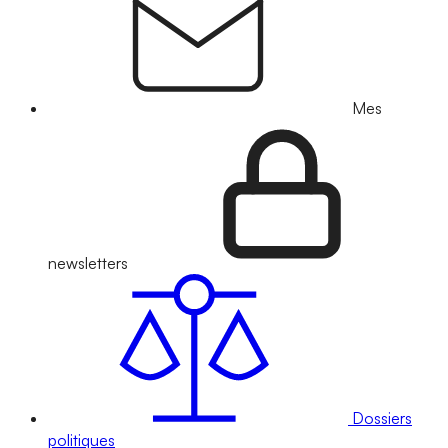
Mes
newsletters
Dossiers
politiques