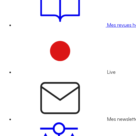
Mes revues 
Live
Mes newslett