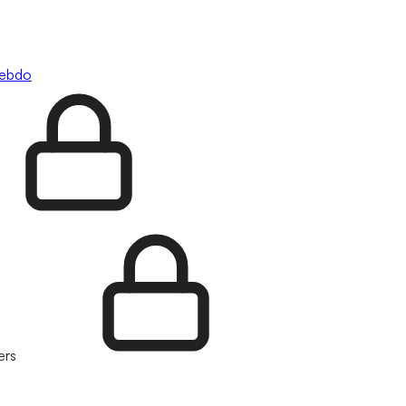
hebdo
ers