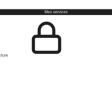
Mes services
cture