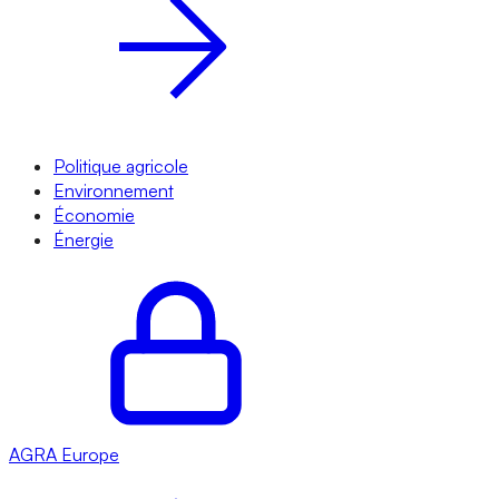
Politique agricole
Environnement
Économie
Énergie
AGRA
Europe