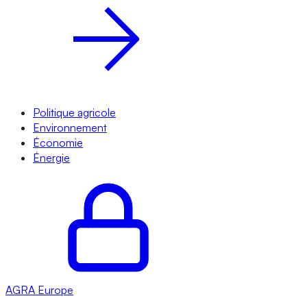
Politique agricole
Environnement
Économie
Énergie
AGRA
Europe