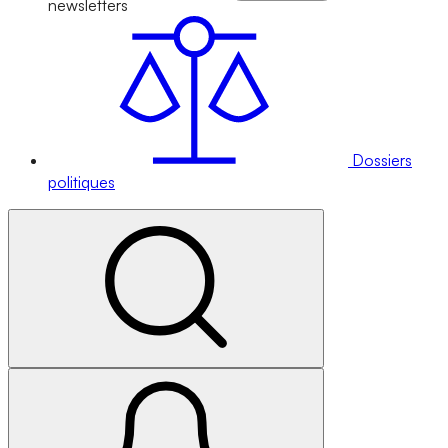
newsletters
Dossiers
politiques