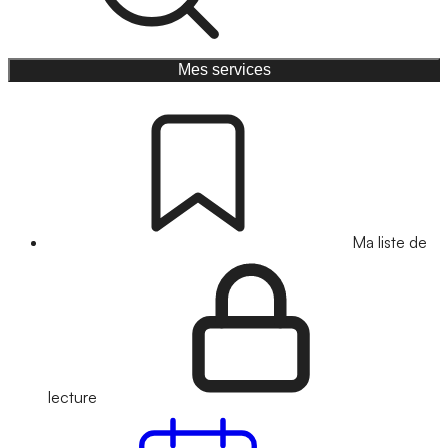
Mes services
Ma liste de
lecture