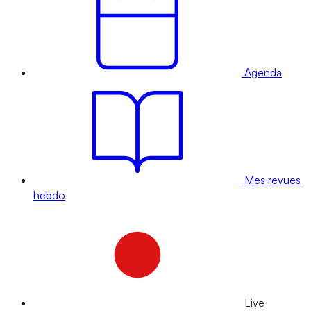
Agenda
Mes revues
hebdo
Live