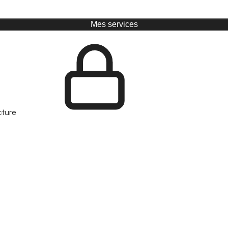
Mes services
cture