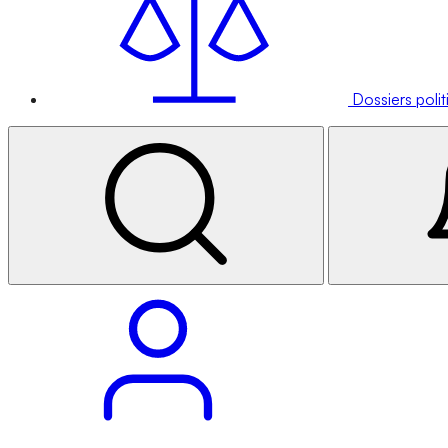
Dossiers poli