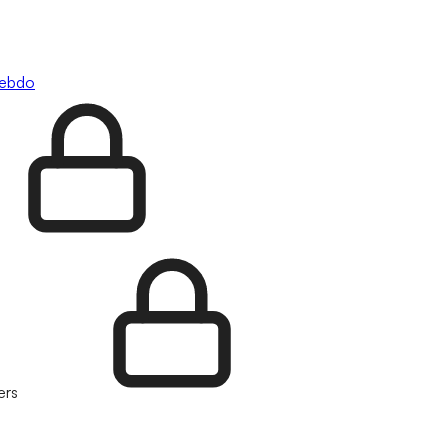
hebdo
ers