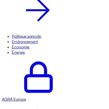
Politique agricole
Environnement
Économie
Énergie
AGRA
Europe