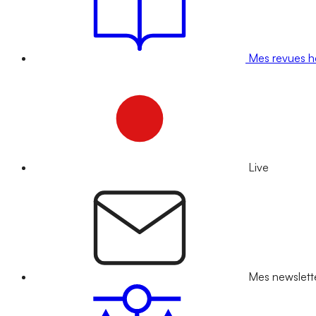
Mes revues 
Live
Mes newslett