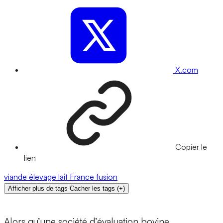
X.com
Copier le
lien
viande
élevage
lait
France
fusion
Afficher plus de tags
Cacher les tags
(
+
)
Alors qu’une société d’évaluation bovine