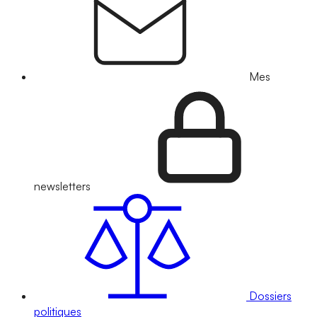
Mes
newsletters
Dossiers
politiques