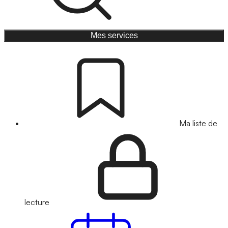
Mes services
Ma liste de
lecture