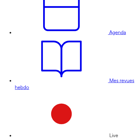
Agenda
Mes revues
hebdo
Live