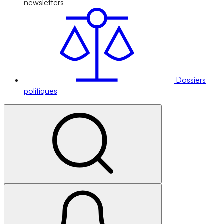
newsletters
Dossiers
politiques