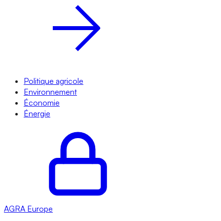
Politique agricole
Environnement
Économie
Énergie
AGRA
Europe