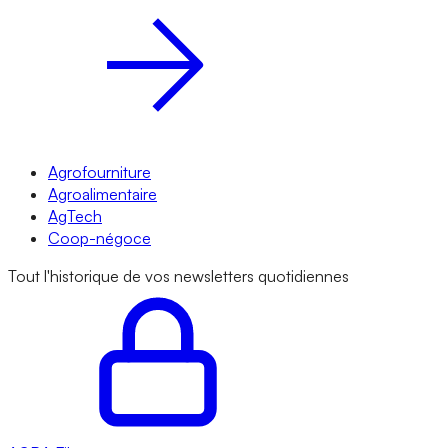
Agrofourniture
Agroalimentaire
AgTech
Coop-négoce
Tout l'historique de vos newsletters quotidiennes