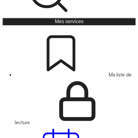
Mes services
Ma liste de
lecture