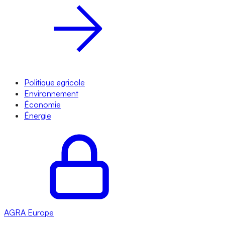
Politique agricole
Environnement
Économie
Énergie
AGRA
Europe