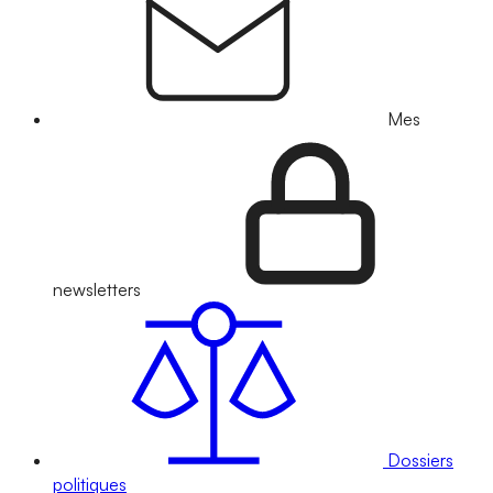
Mes
newsletters
Dossiers
politiques