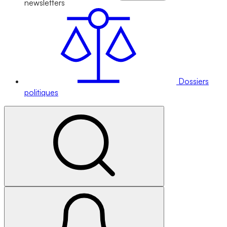
newsletters
Dossiers
politiques