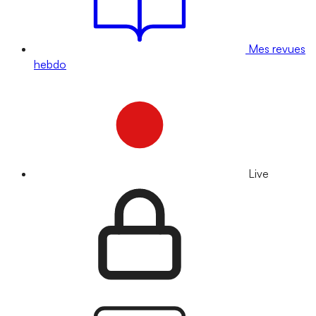
Mes revues
hebdo
Live