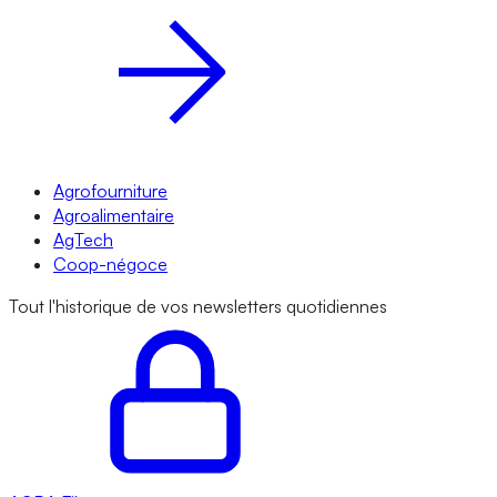
Agrofourniture
Agroalimentaire
AgTech
Coop-négoce
Tout l'historique de vos newsletters quotidiennes