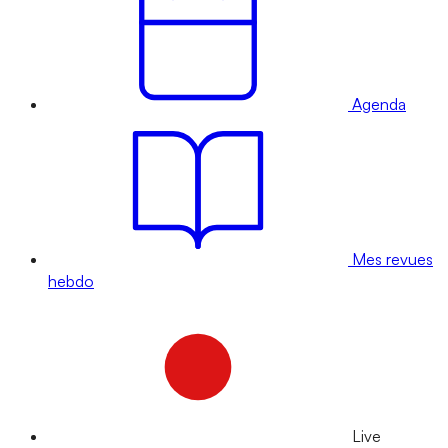
Agenda
Mes revues
hebdo
Live