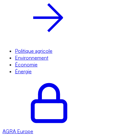
Politique agricole
Environnement
Économie
Énergie
AGRA
Europe