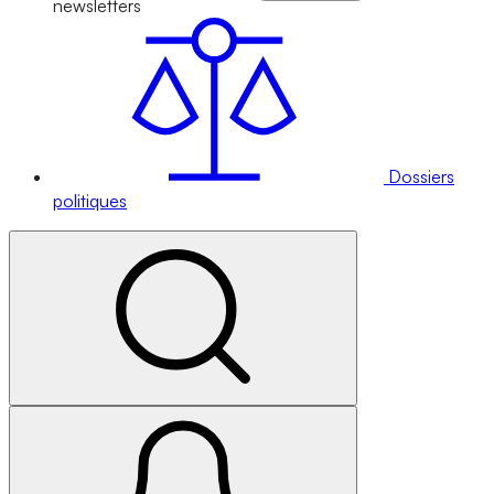
newsletters
Dossiers
politiques