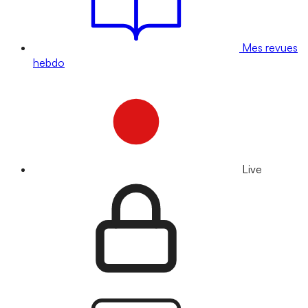
Mes revues
hebdo
Live