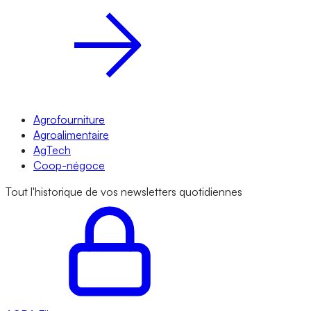
Agrofourniture
Agroalimentaire
AgTech
Coop-négoce
Tout l'historique de vos newsletters quotidiennes