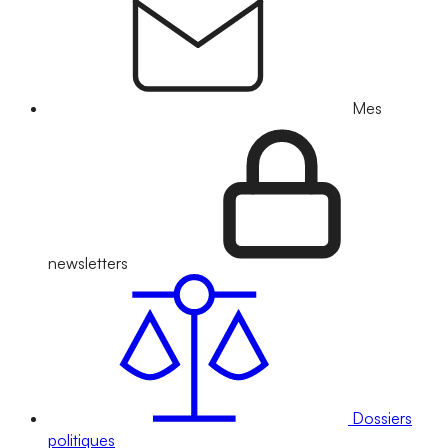
Mes
newsletters
Dossiers
politiques