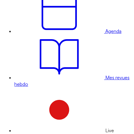
Agenda
Mes revues
hebdo
Live