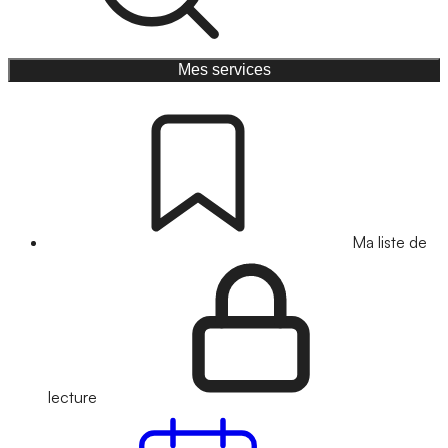
Mes services
Ma liste de
lecture