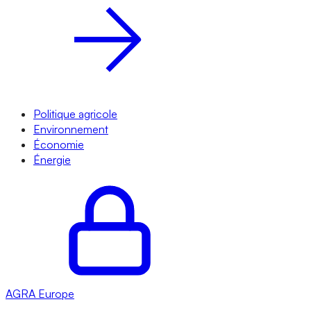
Politique agricole
Environnement
Économie
Énergie
AGRA
Europe