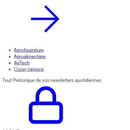
Agrofourniture
Agroalimentaire
AgTech
Coop-négoce
Tout l'historique de vos newsletters quotidiennes