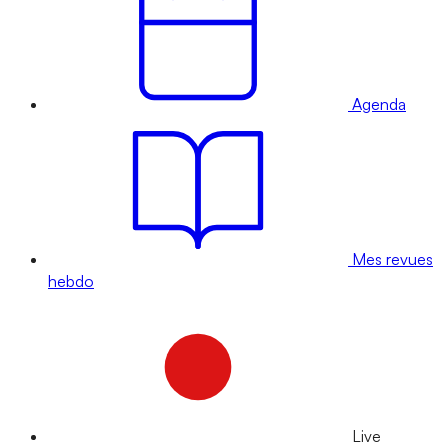
Agenda
Mes revues
hebdo
Live