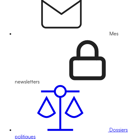
Mes
newsletters
Dossiers
politiques