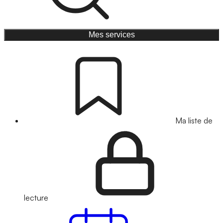
Mes services
Ma liste de
lecture