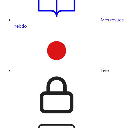
Mes revues
hebdo
Live