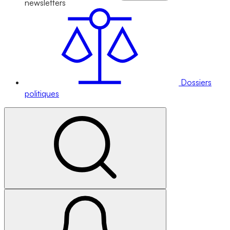
newsletters
Dossiers
politiques