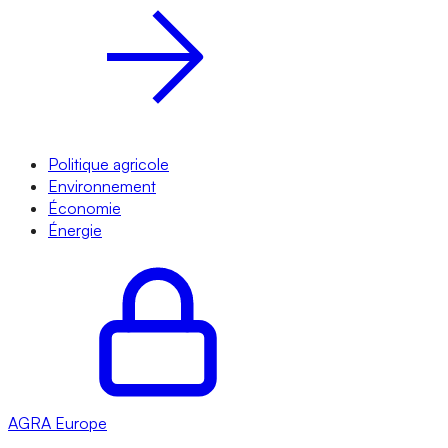
Politique agricole
Environnement
Économie
Énergie
AGRA
Europe