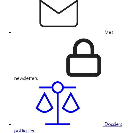
Mes
newsletters
Dossiers
politiques