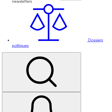
newsletters
Dossiers
politiques