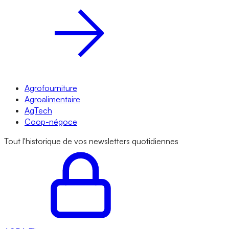
Agrofourniture
Agroalimentaire
AgTech
Coop-négoce
Tout l'historique de vos newsletters quotidiennes