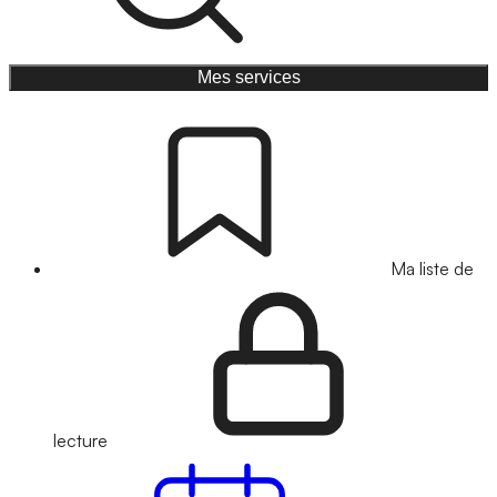
Mes services
Ma liste de
lecture