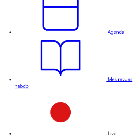
Agenda
Mes revues
hebdo
Live