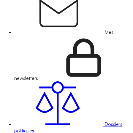
Mes
newsletters
Dossiers
politiques