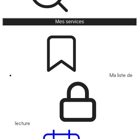
Mes services
Ma liste de
lecture