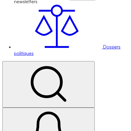
newsletters
Dossiers
politiques