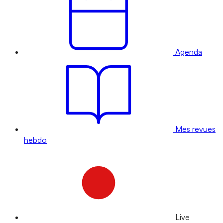
Agenda
Mes revues
hebdo
Live