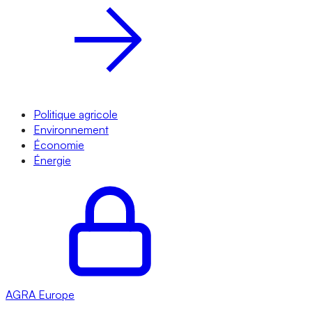
Politique agricole
Environnement
Économie
Énergie
AGRA
Europe