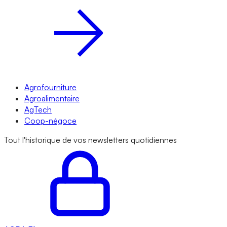
Agrofourniture
Agroalimentaire
AgTech
Coop-négoce
Tout l'historique de vos newsletters quotidiennes