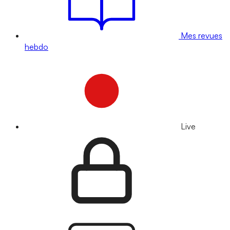
Mes revues
hebdo
Live