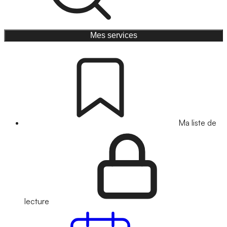
Mes services
Ma liste de
lecture