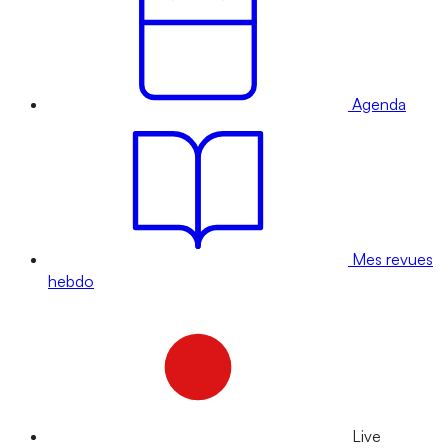
Agenda
Mes revues
hebdo
Live