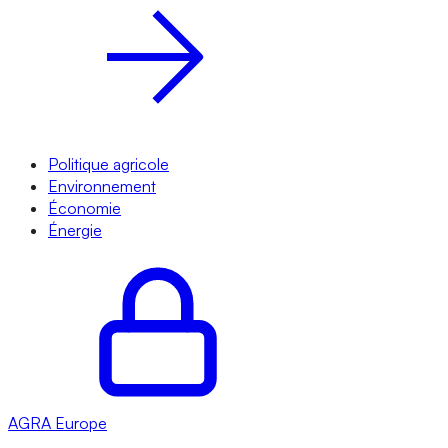
Politique agricole
Environnement
Économie
Énergie
AGRA
Europe