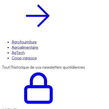
Agrofourniture
Agroalimentaire
AgTech
Coop-négoce
Tout l'historique de vos newsletters quotidiennes