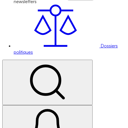
newsletters
Dossiers
politiques