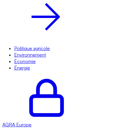
Politique agricole
Environnement
Économie
Énergie
AGRA
Europe