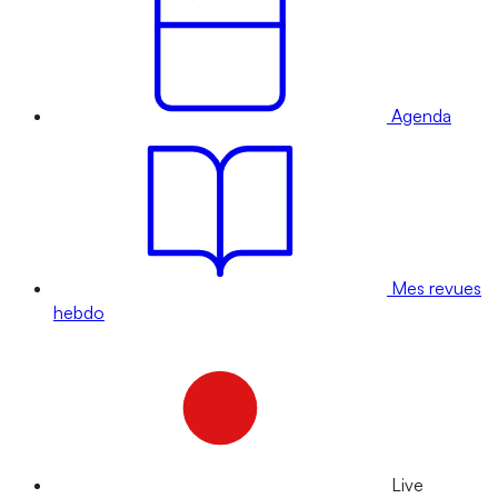
Agenda
Mes revues
hebdo
Live