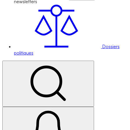
newsletters
Dossiers
politiques