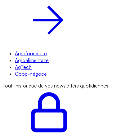
Agrofourniture
Agroalimentaire
AgTech
Coop-négoce
Tout l'historique de vos newsletters quotidiennes