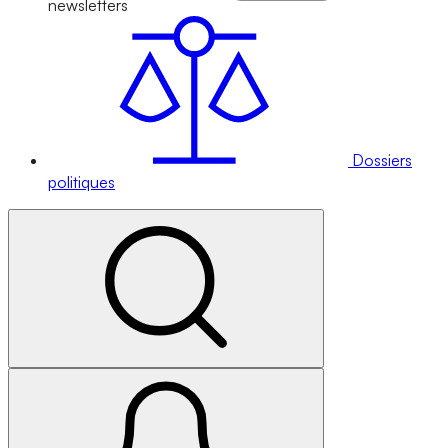
newsletters
Dossiers
politiques