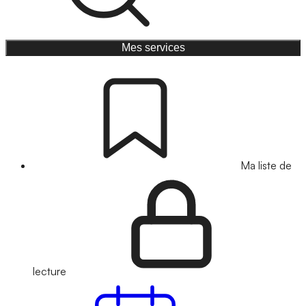
Mes services
Ma liste de
lecture