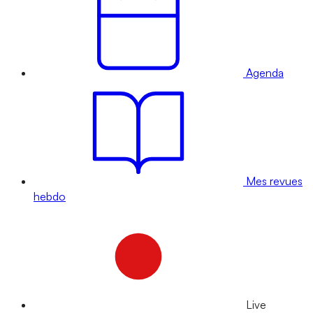
Agenda
Mes revues
hebdo
Live