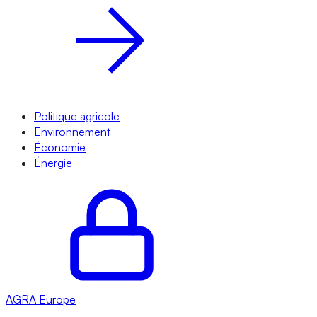
Politique agricole
Environnement
Économie
Énergie
AGRA
Europe