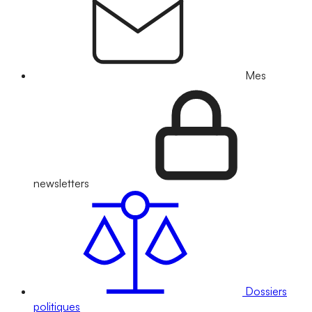
Mes
newsletters
Dossiers
politiques