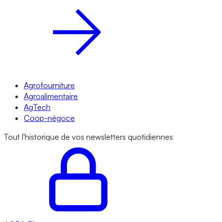
Agrofourniture
Agroalimentaire
AgTech
Coop-négoce
Tout l'historique de vos newsletters quotidiennes