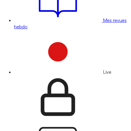
Mes revues
hebdo
Live