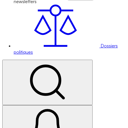
newsletters
Dossiers
politiques