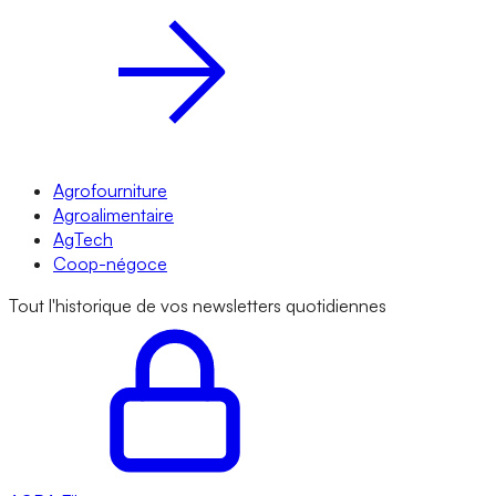
Agrofourniture
Agroalimentaire
AgTech
Coop-négoce
Tout l'historique de vos newsletters quotidiennes