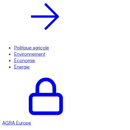
Politique agricole
Environnement
Économie
Énergie
AGRA
Europe