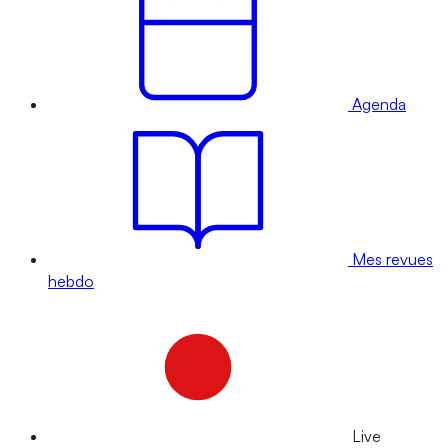
Agenda
Mes revues
hebdo
Live