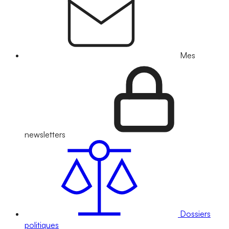
Mes
newsletters
Dossiers
politiques