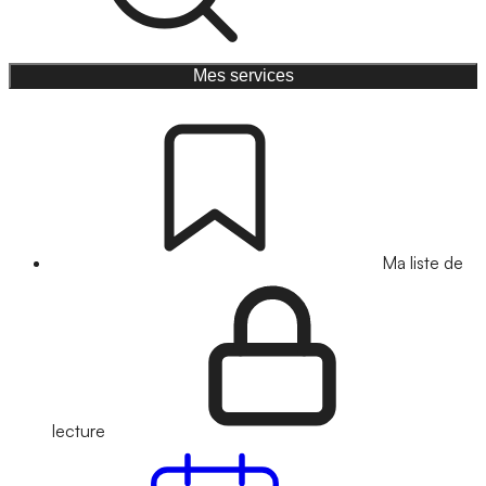
Mes services
Ma liste de
lecture