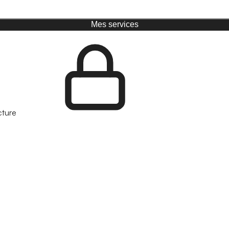
Mes services
cture