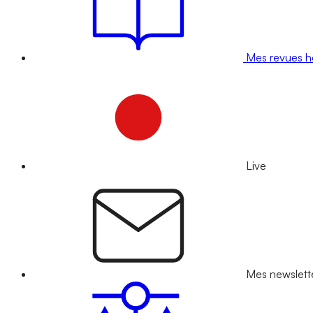
Mes revues 
Live
Mes newslett