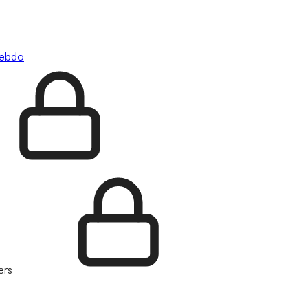
hebdo
ers