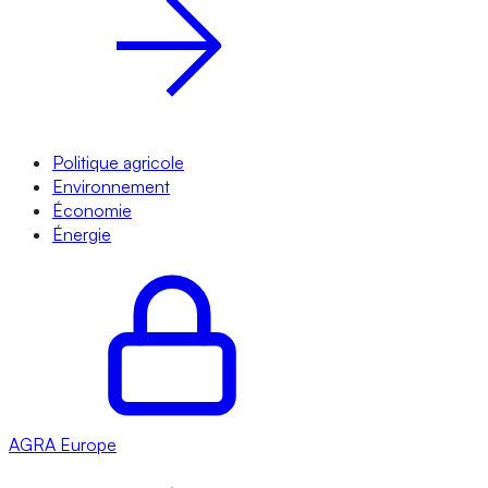
Politique agricole
Environnement
Économie
Énergie
AGRA
Europe