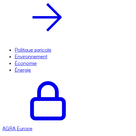
Politique agricole
Environnement
Économie
Énergie
AGRA
Europe