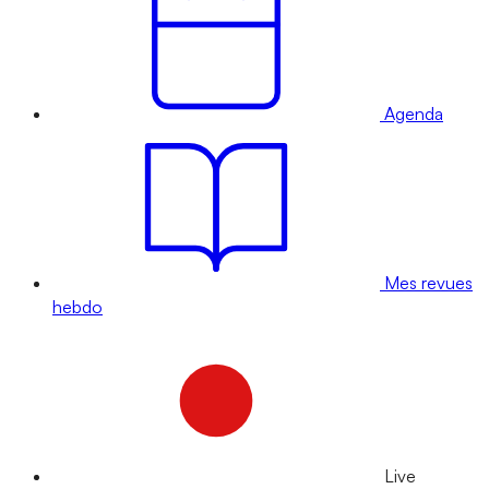
Agenda
Mes revues
hebdo
Live