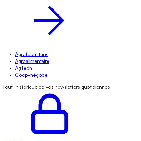
Agrofourniture
Agroalimentaire
AgTech
Coop-négoce
Tout l'historique de vos newsletters quotidiennes