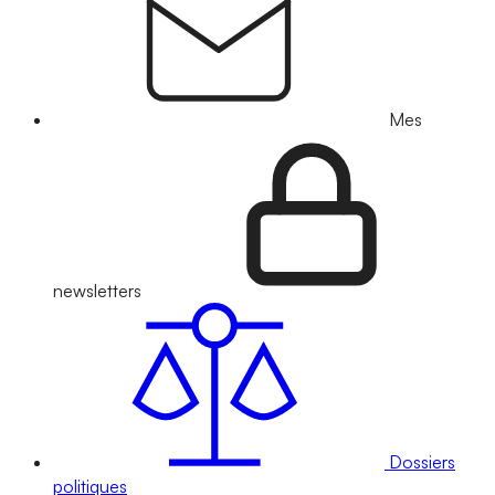
Mes
newsletters
Dossiers
politiques