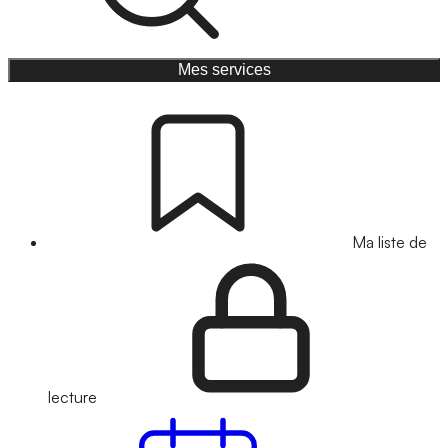
Mes services
Ma liste de
lecture