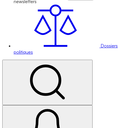
newsletters
Dossiers
politiques