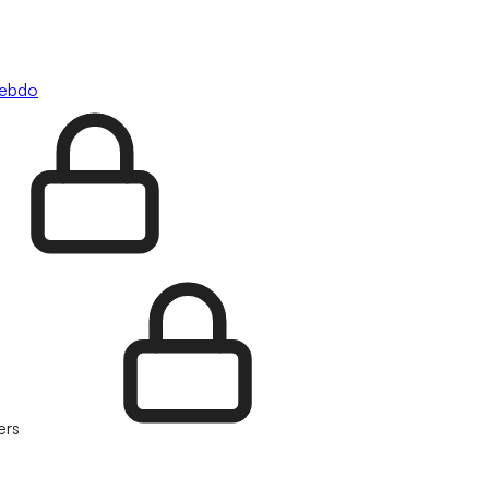
hebdo
ers