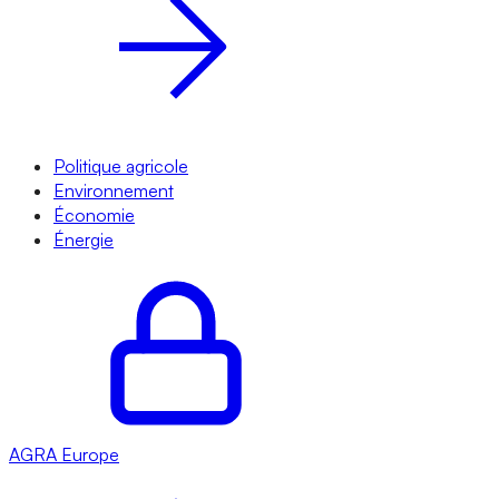
Politique agricole
Environnement
Économie
Énergie
AGRA
Europe