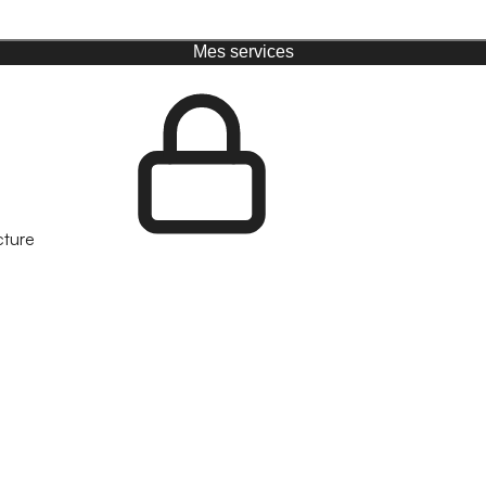
Mes services
cture