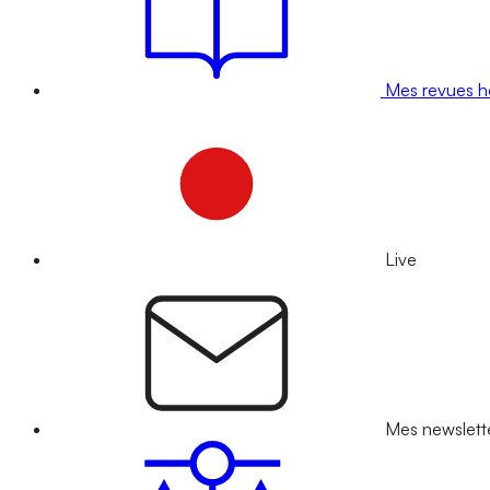
Mes revues 
Live
Mes newslett