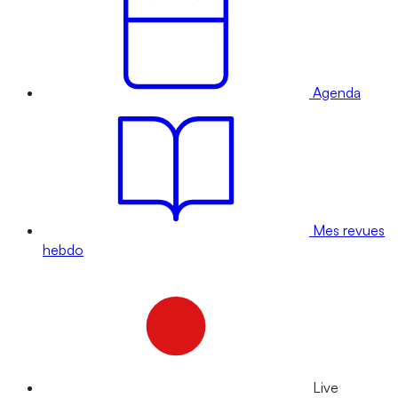
Agenda
Mes revues
hebdo
Live