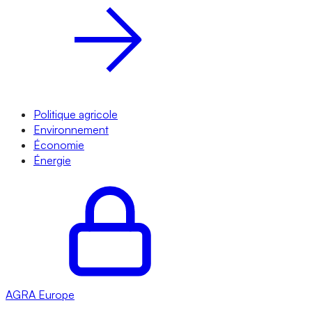
Politique agricole
Environnement
Économie
Énergie
AGRA
Europe