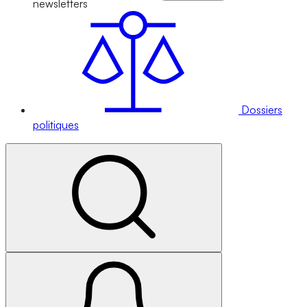
newsletters
Dossiers
politiques