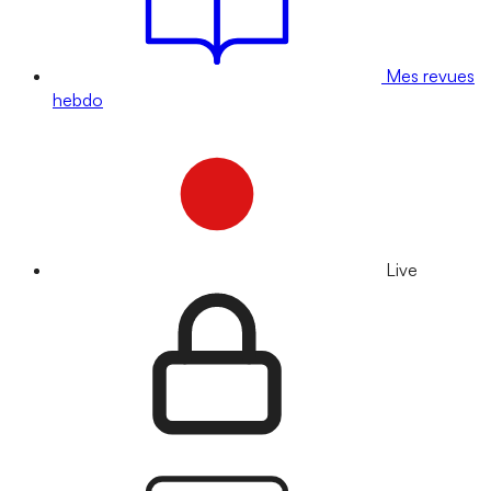
Mes revues
hebdo
Live