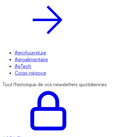
Agrofourniture
Agroalimentaire
AgTech
Coop-négoce
Tout l'historique de vos newsletters quotidiennes