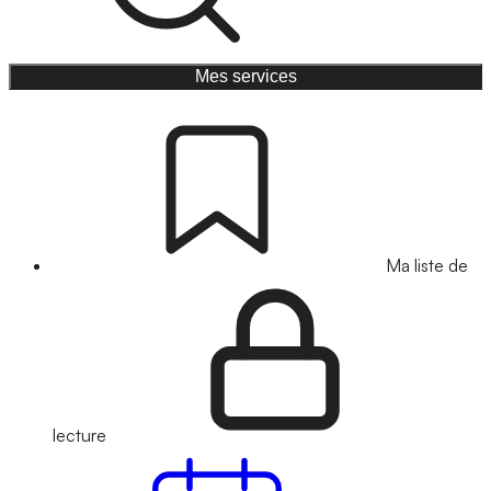
Mes services
Ma liste de
lecture