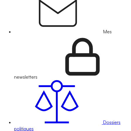
Mes
newsletters
Dossiers
politiques