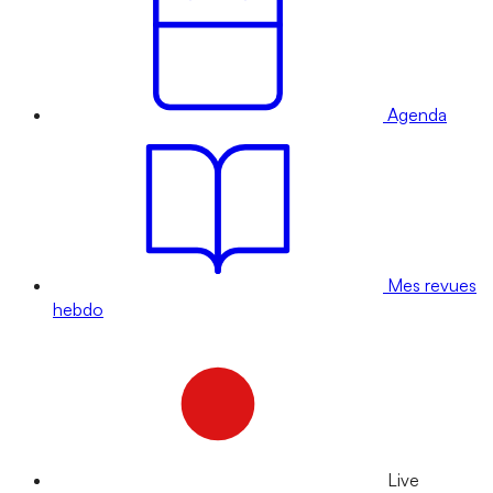
Agenda
Mes revues
hebdo
Live