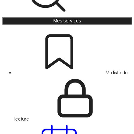
Mes services
Ma liste de
lecture