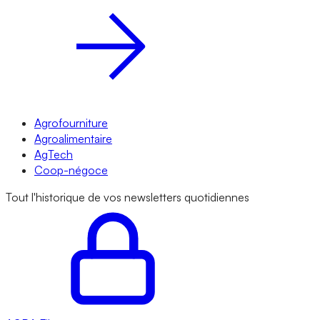
Agrofourniture
Agroalimentaire
AgTech
Coop-négoce
Tout l'historique de vos newsletters quotidiennes