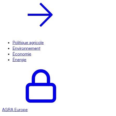
Politique agricole
Environnement
Économie
Énergie
AGRA
Europe