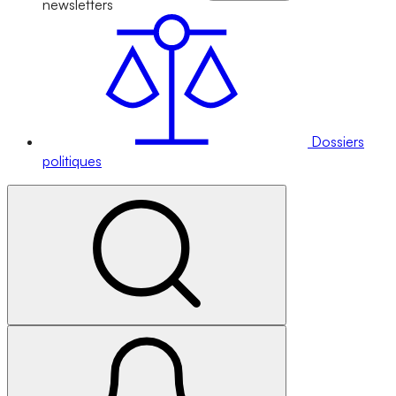
newsletters
Dossiers
politiques