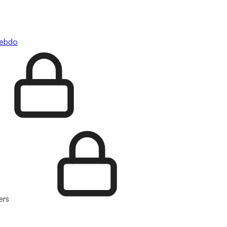
hebdo
ers