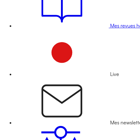
Mes revues 
Live
Mes newslett