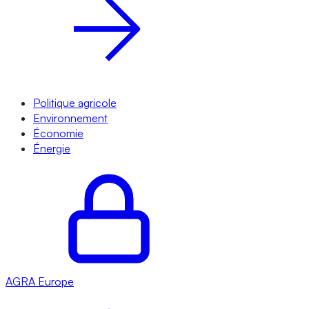
Politique agricole
Environnement
Économie
Énergie
AGRA
Europe