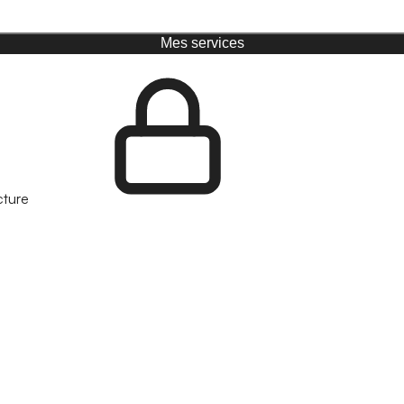
Mes services
cture