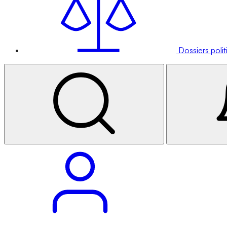
Dossiers poli