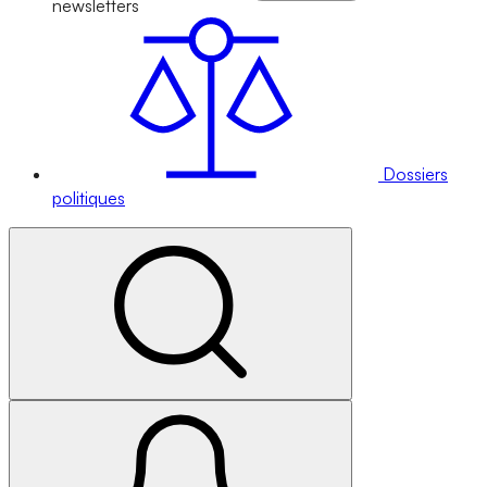
newsletters
Dossiers
politiques