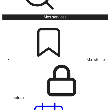
Mes services
Ma liste de
lecture