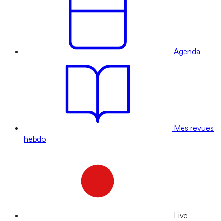
Agenda
Mes revues
hebdo
Live