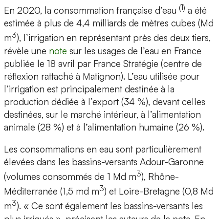
(1)
En 2020, la consommation française d’eau
a été
estimée à plus de 4,4 milliards de mètres cubes (Md
3
m
), l’irrigation en représentant près des deux tiers,
révèle une
note
sur les usages de l’eau en France
publiée le 18 avril par France Stratégie (centre de
réflexion rattaché à Matignon). L’eau utilisée pour
l’irrigation est principalement destinée à la
production dédiée à l’export (34 %), devant celles
destinées, sur le marché intérieur, à l’alimentation
animale (28 %) et à l’alimentation humaine (26 %).
Les consommations en eau sont particulièrement
élevées dans les bassins-versants Adour-Garonne
3
(volumes consommés de 1 Md m
), Rhône-
3
Méditerranée (1,5 md m
) et Loire-Bretagne (0,8 Md
3
m
). « Ce sont également les bassins-versants les
plus irrigués », précisent les auteurs de la note. En