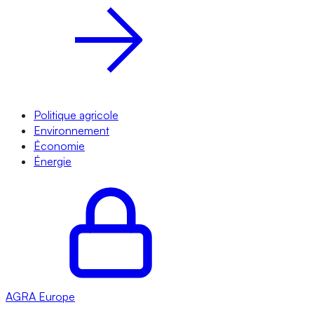
Politique agricole
Environnement
Économie
Énergie
AGRA
Europe