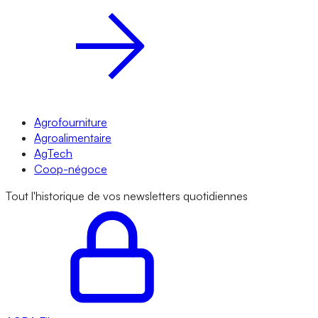
Agrofourniture
Agroalimentaire
AgTech
Coop-négoce
Tout l'historique de vos newsletters quotidiennes