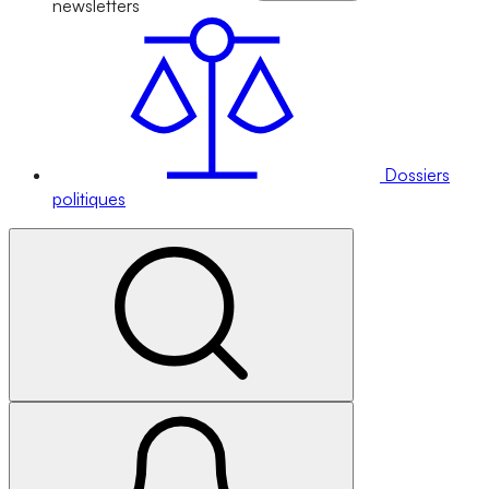
newsletters
Dossiers
politiques