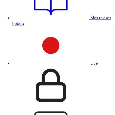
Mes revues
hebdo
Live