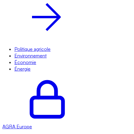
Politique agricole
Environnement
Économie
Énergie
AGRA
Europe