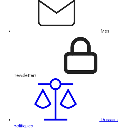
Mes
newsletters
Dossiers
politiques