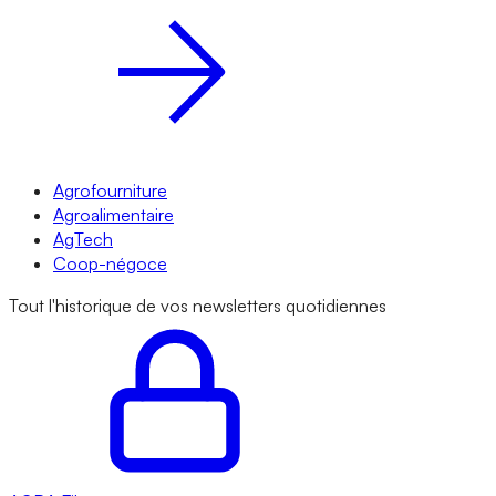
Agrofourniture
Agroalimentaire
AgTech
Coop-négoce
Tout l'historique de vos newsletters quotidiennes