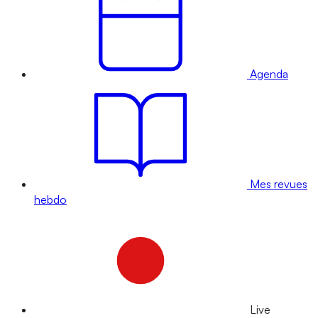
Agenda
Mes revues
hebdo
Live