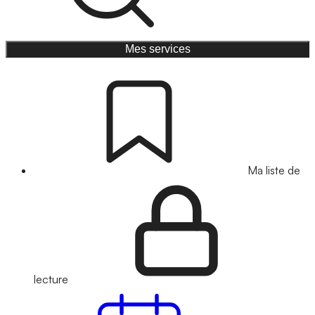
Mes services
Ma liste de
lecture