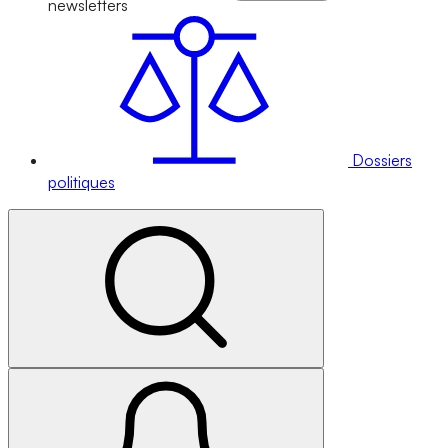
newsletters
Dossiers
politiques