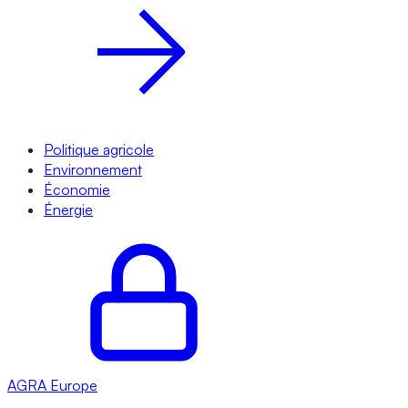
Politique agricole
Environnement
Économie
Énergie
AGRA
Europe