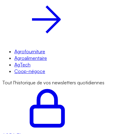
Agrofourniture
Agroalimentaire
AgTech
Coop-négoce
Tout l'historique de vos newsletters quotidiennes