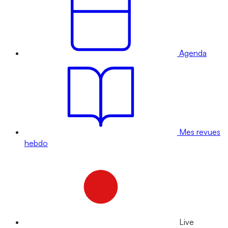
Agenda
Mes revues
hebdo
Live