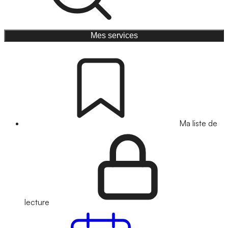
Mes services
Ma liste de
lecture