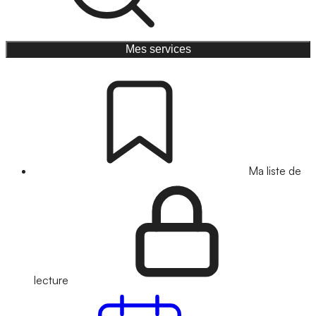
Mes services
Ma liste de
lecture