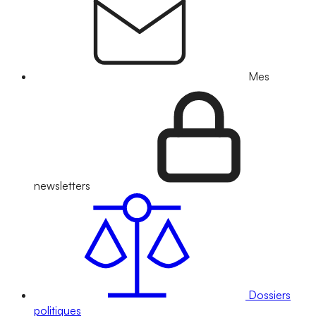
Mes
newsletters
Dossiers
politiques