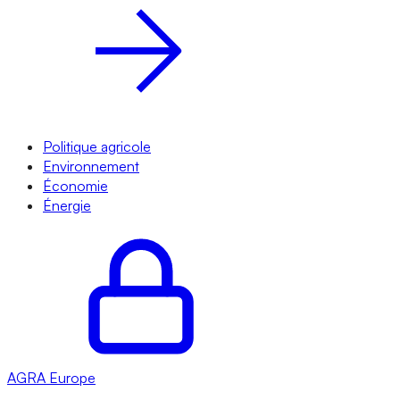
Politique agricole
Environnement
Économie
Énergie
AGRA
Europe