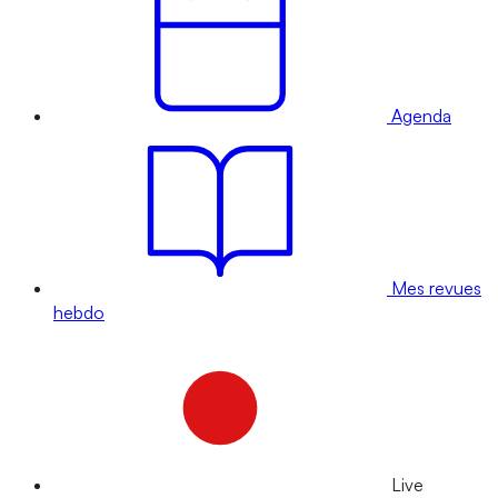
Agenda
Mes revues
hebdo
Live