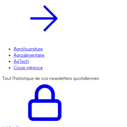
Agrofourniture
Agroalimentaire
AgTech
Coop-négoce
Tout l'historique de vos newsletters quotidiennes