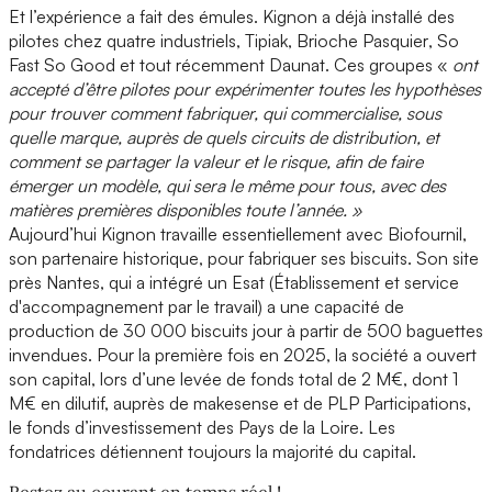
Et l’expérience a fait des émules. Kignon a déjà installé des
pilotes chez quatre industriels,
Tipiak
,
Brioche Pasquier
,
So
Fast So Good
et tout récemment
Daunat
. Ces groupes «
ont
accepté d’être
pilotes
pour expérimenter toutes les hypothèses
pour trouver comment fabriquer, qui commercialise, sous
quelle marque, auprès de quels circuits de distribution, et
comment se partager la valeur et le risque, afin de faire
émerger un modèle, qui sera le même pour tous, avec des
matières premières disponibles toute l’année. »
Aujourd’hui Kignon travaille essentiellement avec
Biofournil,
son partenaire historique, pour fabriquer ses biscuits. Son
site
près Nantes,
qui a intégré un
Esat
(Établissement et service
d'accompagnement par le travail) a une capacité de
production de 30 000 biscuits jour à partir de 500 baguettes
invendues. Pour la première fois en 2025, la société a ouvert
son capital, lors d’une
levée de fonds
total de 2 M€, dont 1
M€ en dilutif, auprès de
makesense
et de
PLP Participations
,
le fonds d’investissement des Pays de la Loire. Les
fondatrices détiennent toujours la majorité du capital.
Restez au courant en temps réel !