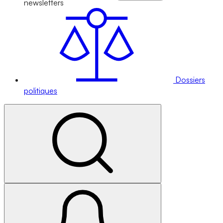
newsletters
Dossiers
politiques