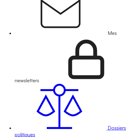
Mes
newsletters
Dossiers
politiques