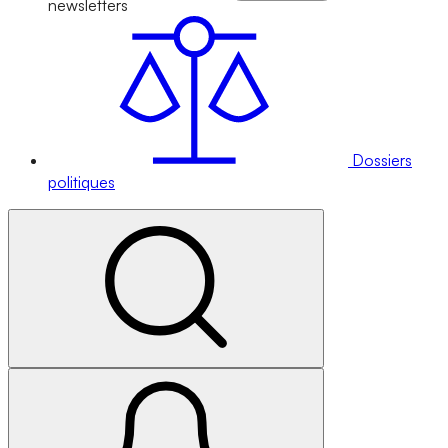
newsletters
Dossiers
politiques