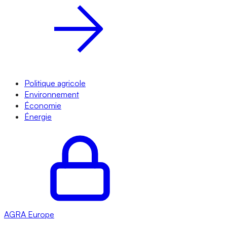
Politique agricole
Environnement
Économie
Énergie
AGRA
Europe