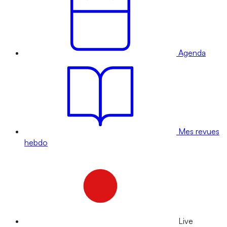
Agenda
Mes revues
hebdo
Live