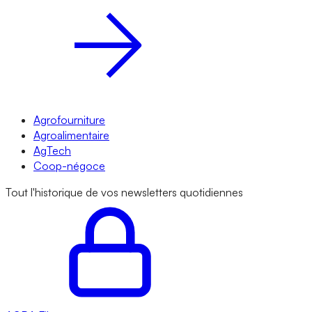
Agrofourniture
Agroalimentaire
AgTech
Coop-négoce
Tout l'historique de vos newsletters quotidiennes