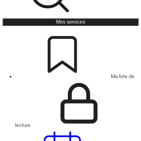
Mes services
Ma liste de
lecture