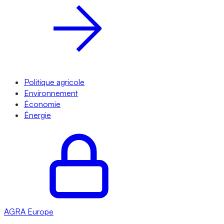
Politique agricole
Environnement
Économie
Énergie
AGRA
Europe