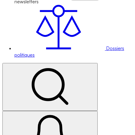
newsletters
Dossiers
politiques