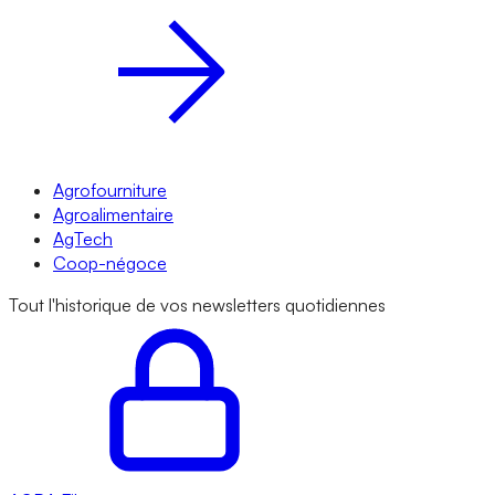
Agrofourniture
Agroalimentaire
AgTech
Coop-négoce
Tout l'historique de vos newsletters quotidiennes