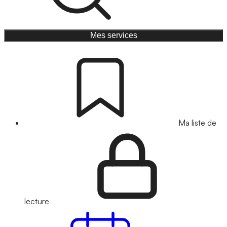
Mes services
Ma liste de
lecture