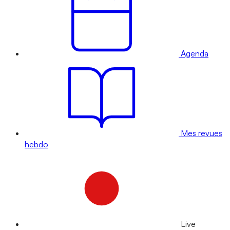
Agenda
Mes revues
hebdo
Live