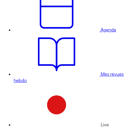
Agenda
Mes revues
hebdo
Live