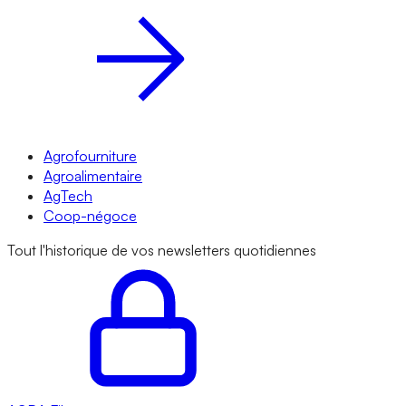
Agrofourniture
Agroalimentaire
AgTech
Coop-négoce
Tout l'historique de vos newsletters quotidiennes