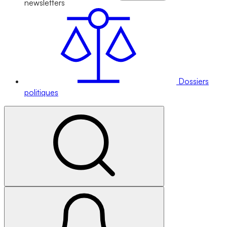
newsletters
Dossiers
politiques