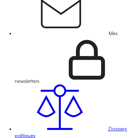
Mes
newsletters
Dossiers
politiques