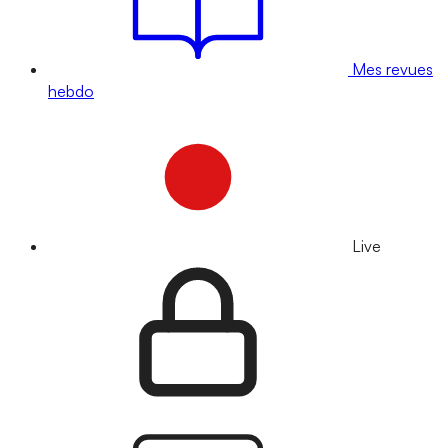
Mes revues
hebdo
Live