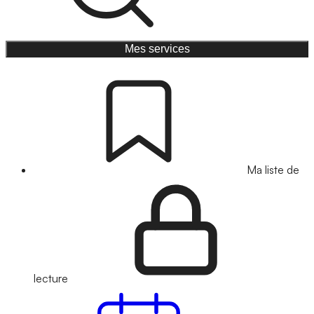
Mes services
Ma liste de
lecture