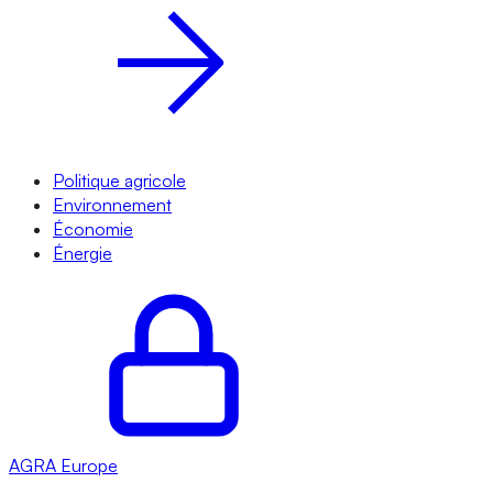
Politique agricole
Environnement
Économie
Énergie
AGRA
Europe