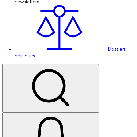
newsletters
Dossiers
politiques