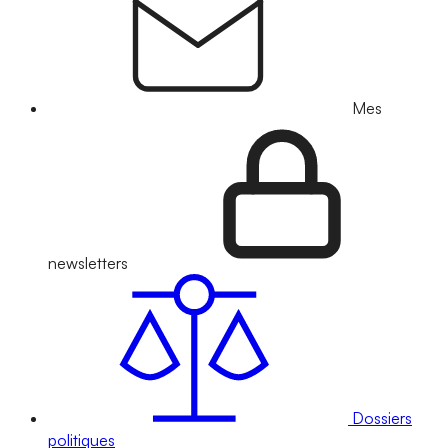
Mes
newsletters
Dossiers
politiques