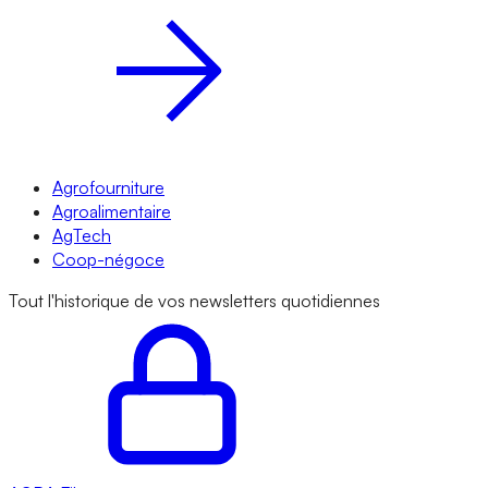
Agrofourniture
Agroalimentaire
AgTech
Coop-négoce
Tout l'historique de vos newsletters quotidiennes