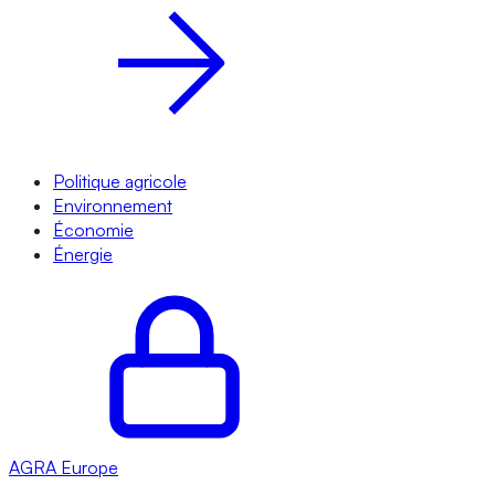
Politique agricole
Environnement
Économie
Énergie
AGRA
Europe