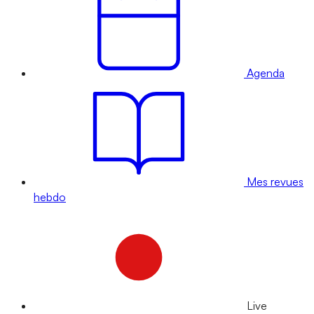
Agenda
Mes revues
hebdo
Live