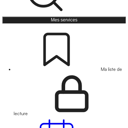
Mes services
Ma liste de
lecture