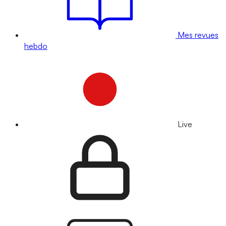
Mes revues
hebdo
Live