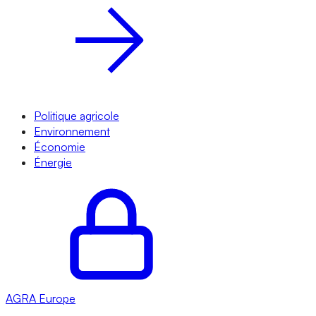
Politique agricole
Environnement
Économie
Énergie
AGRA
Europe