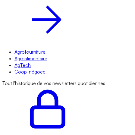
Agrofourniture
Agroalimentaire
AgTech
Coop-négoce
Tout l'historique de vos newsletters quotidiennes