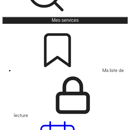
Mes services
Ma liste de
lecture