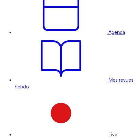
Agenda
Mes revues
hebdo
Live