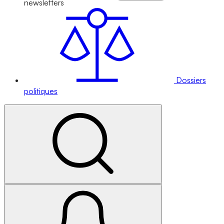
newsletters
Dossiers
politiques