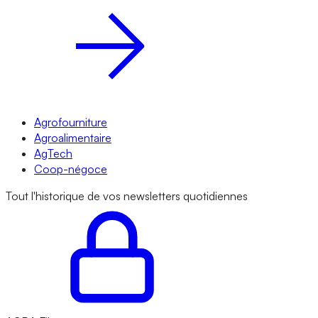
Agrofourniture
Agroalimentaire
AgTech
Coop-négoce
Tout l'historique de vos newsletters quotidiennes