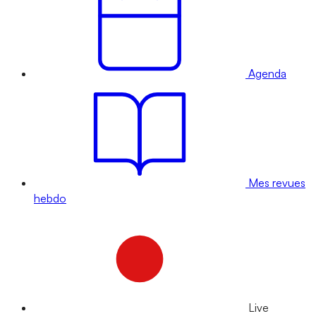
Agenda
Mes revues
hebdo
Live