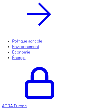
Politique agricole
Environnement
Économie
Énergie
AGRA
Europe