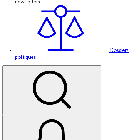
newsletters
Dossiers
politiques