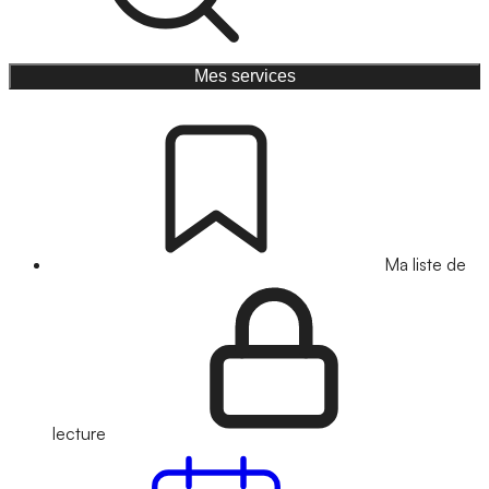
Mes services
Ma liste de
lecture