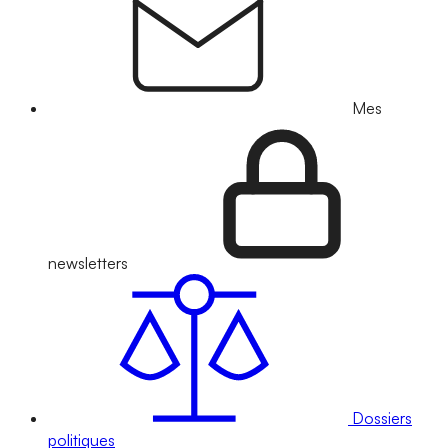
Mes
newsletters
Dossiers
politiques