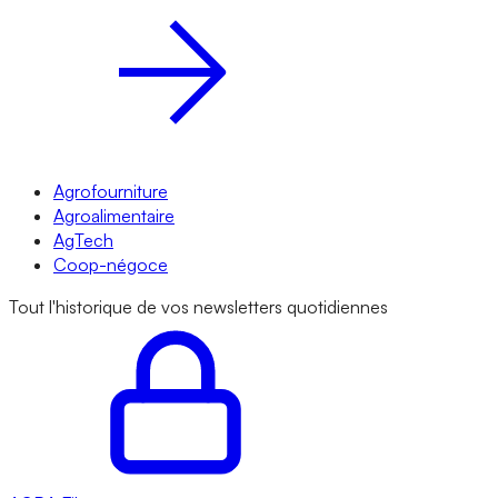
Agrofourniture
Agroalimentaire
AgTech
Coop-négoce
Tout l'historique de vos newsletters quotidiennes