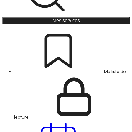
Mes services
Ma liste de
lecture