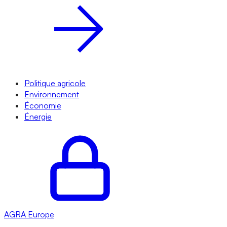
Politique agricole
Environnement
Économie
Énergie
AGRA
Europe