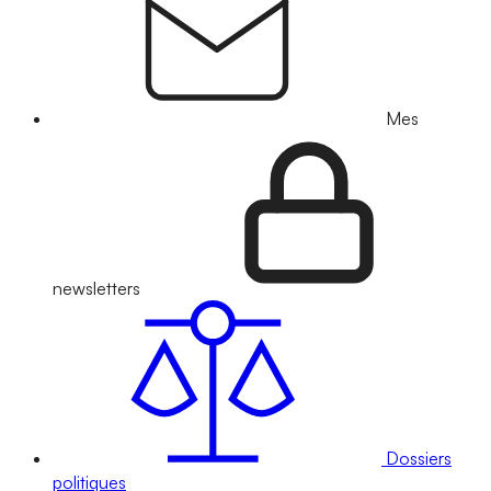
Mes
newsletters
Dossiers
politiques