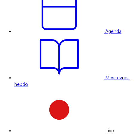
Agenda
Mes revues
hebdo
Live