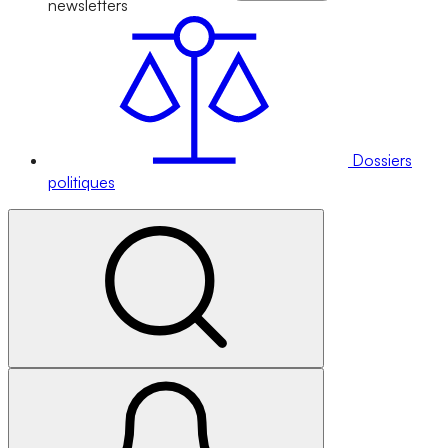
newsletters
Dossiers
politiques