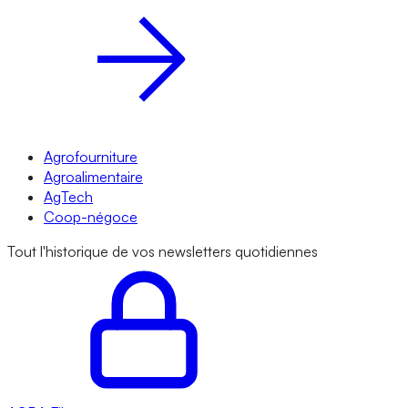
Agrofourniture
Agroalimentaire
AgTech
Coop-négoce
Tout l'historique de vos newsletters quotidiennes