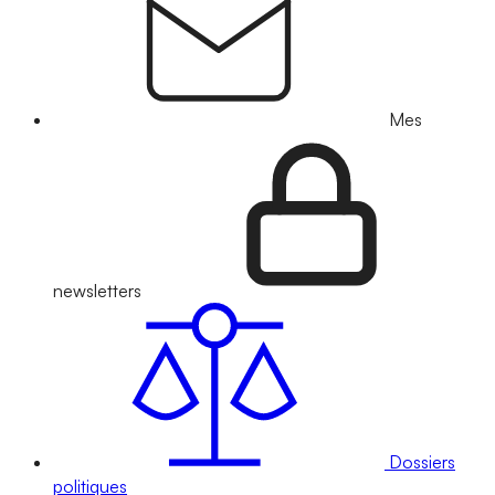
Mes
newsletters
Dossiers
politiques