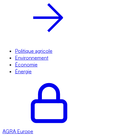
Politique agricole
Environnement
Économie
Énergie
AGRA
Europe