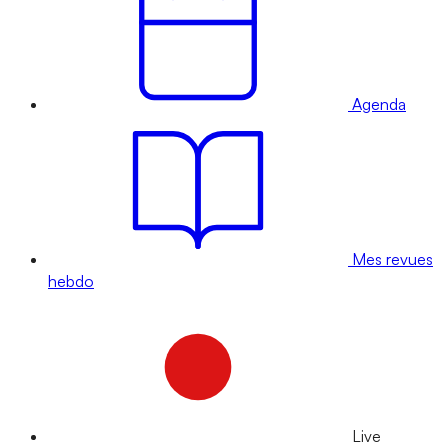
Agenda
Mes revues
hebdo
Live