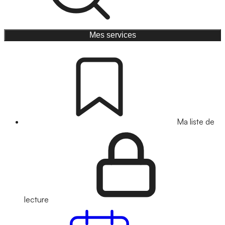
Mes services
Ma liste de
lecture