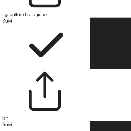
agriculture biologique
Suivi
Suivre
lait
Suivi
Suivre