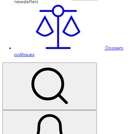
newsletters
Dossiers
politiques