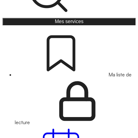
Mes services
Ma liste de
lecture