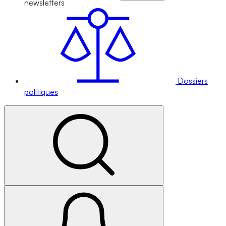
newsletters
Dossiers
politiques