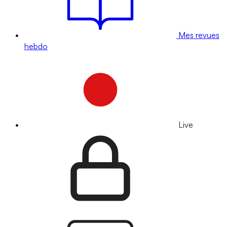
Mes revues
hebdo
Live