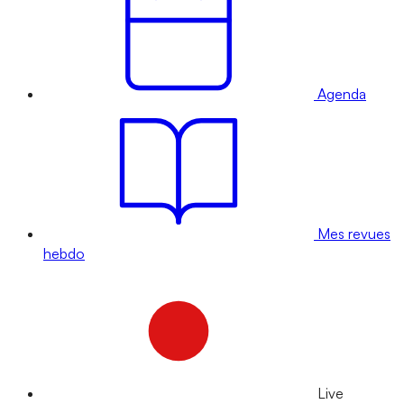
Agenda
Mes revues
hebdo
Live