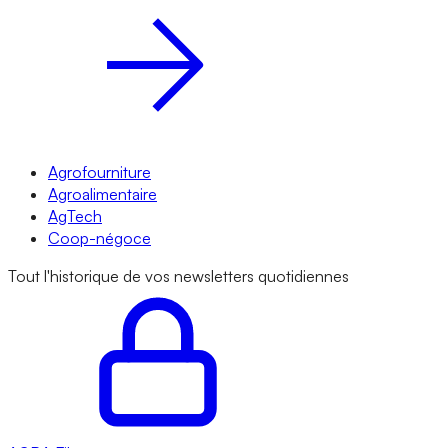
Agrofourniture
Agroalimentaire
AgTech
Coop-négoce
Tout l'historique de vos newsletters quotidiennes