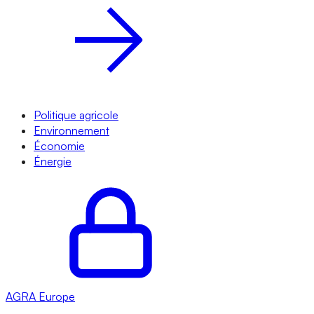
Politique agricole
Environnement
Économie
Énergie
AGRA
Europe