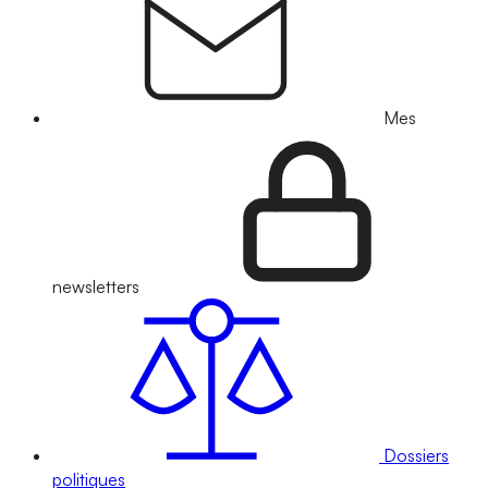
Mes
newsletters
Dossiers
politiques