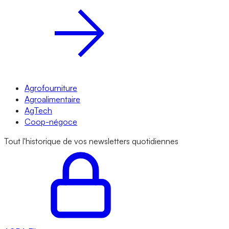
Agrofourniture
Agroalimentaire
AgTech
Coop-négoce
Tout l'historique de vos newsletters quotidiennes