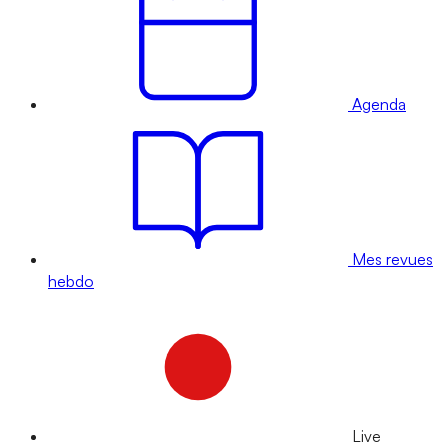
Agenda
Mes revues
hebdo
Live