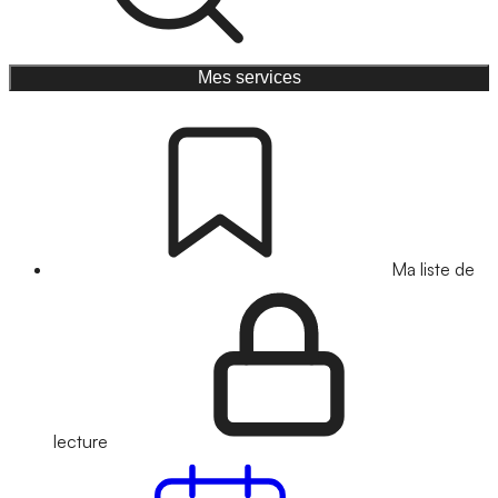
Mes services
Ma liste de
lecture