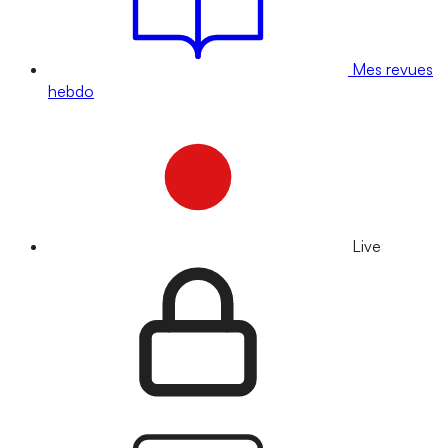
Mes revues
hebdo
Live