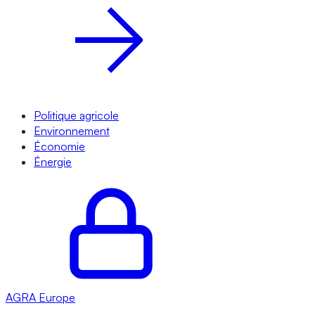
Politique agricole
Environnement
Économie
Énergie
AGRA
Europe