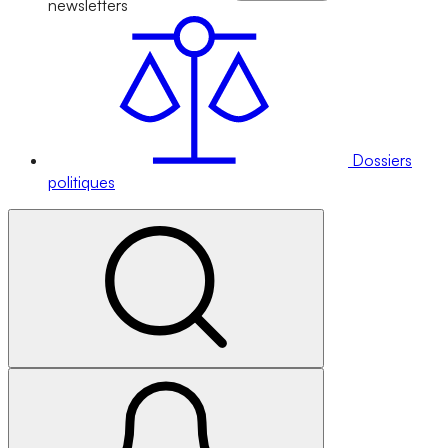
newsletters
Dossiers
politiques