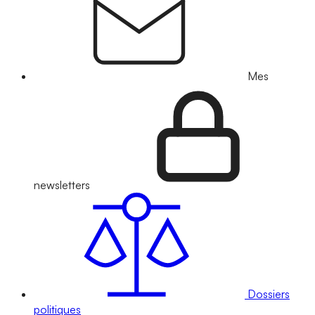
Mes
newsletters
Dossiers
politiques