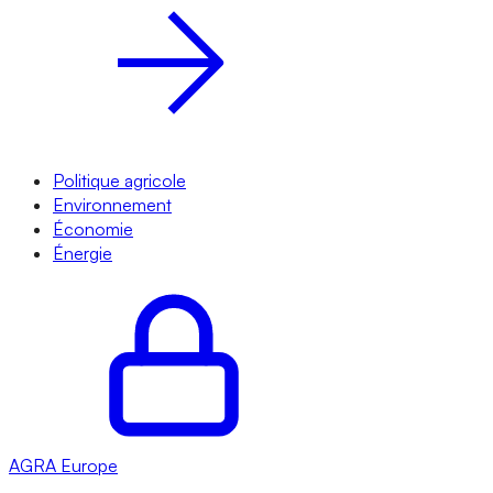
Politique agricole
Environnement
Économie
Énergie
AGRA
Europe