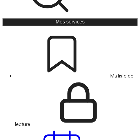
Mes services
Ma liste de
lecture