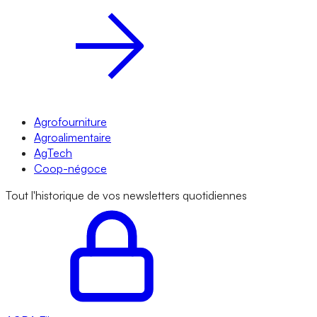
Agrofourniture
Agroalimentaire
AgTech
Coop-négoce
Tout l'historique de vos newsletters quotidiennes