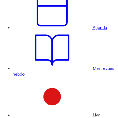
Agenda
Mes revues
hebdo
Live