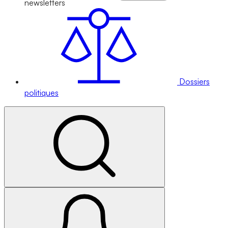
newsletters
Dossiers
politiques