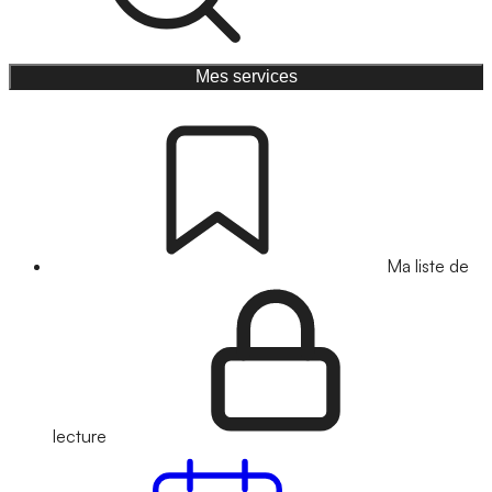
Mes services
Ma liste de
lecture