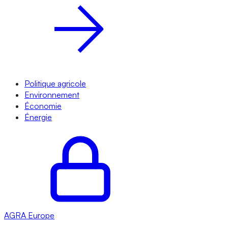
Politique agricole
Environnement
Économie
Énergie
AGRA
Europe