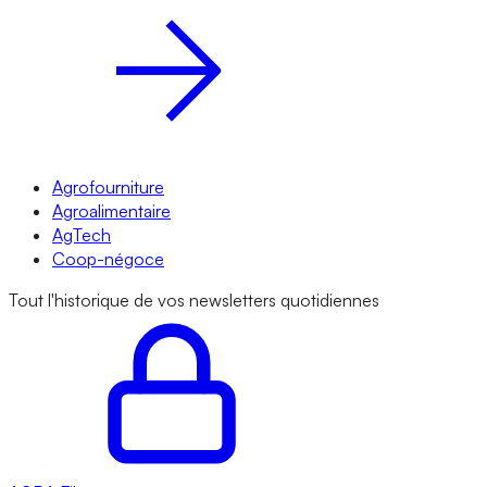
Agrofourniture
Agroalimentaire
AgTech
Coop-négoce
Tout l'historique de vos newsletters quotidiennes