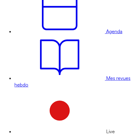
Agenda
Mes revues
hebdo
Live