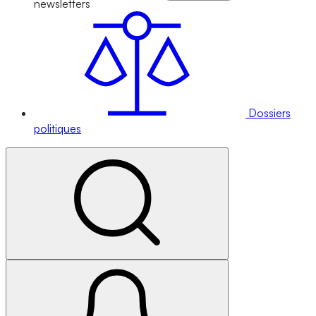
newsletters
Dossiers
politiques