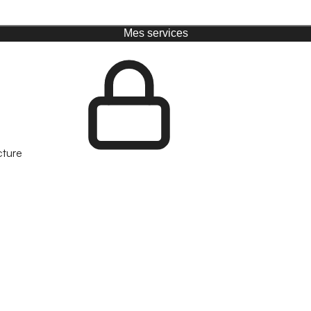
Mes services
cture