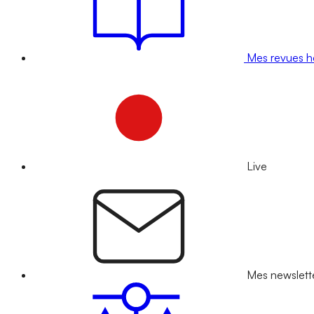
Mes revues 
Live
Mes newslett