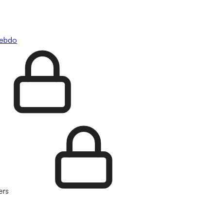
hebdo
ers