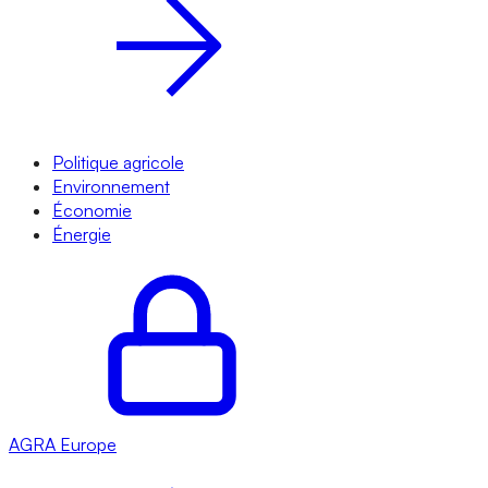
Politique agricole
Environnement
Économie
Énergie
AGRA
Europe