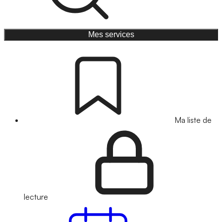
Mes services
Ma liste de
lecture