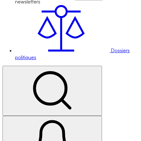
newsletters
Dossiers
politiques