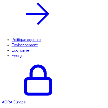
Politique agricole
Environnement
Économie
Énergie
AGRA
Europe