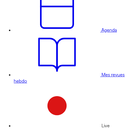
Agenda
Mes revues
hebdo
Live