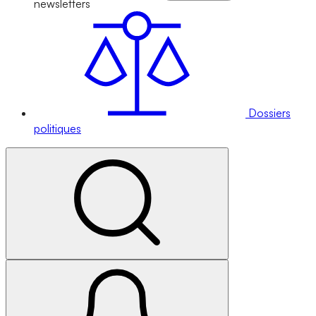
newsletters
Dossiers
politiques