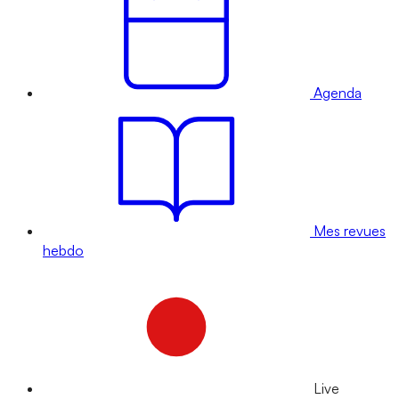
Agenda
Mes revues
hebdo
Live