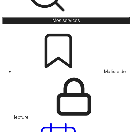
Mes services
Ma liste de
lecture