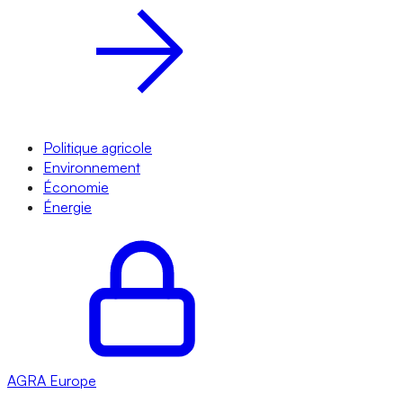
Politique agricole
Environnement
Économie
Énergie
AGRA
Europe