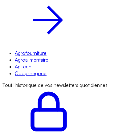
Agrofourniture
Agroalimentaire
AgTech
Coop-négoce
Tout l'historique de vos newsletters quotidiennes