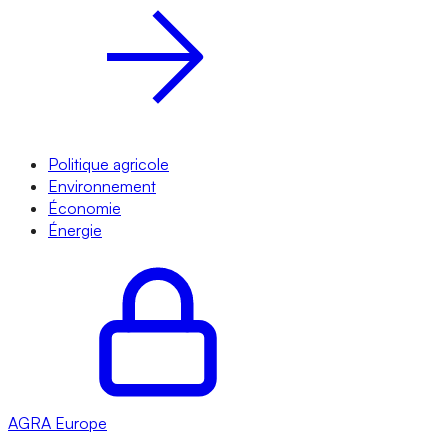
Politique agricole
Environnement
Économie
Énergie
AGRA
Europe