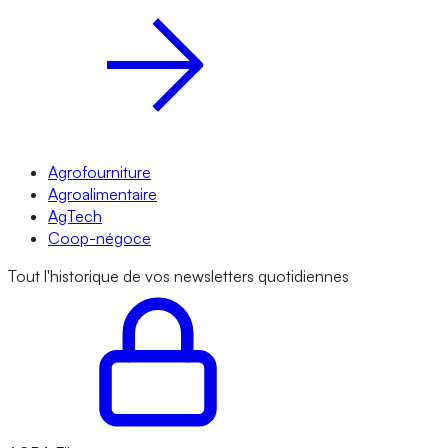
Agrofourniture
Agroalimentaire
AgTech
Coop-négoce
Tout l'historique de vos newsletters quotidiennes