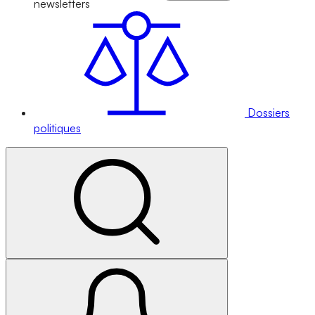
newsletters
Dossiers
politiques