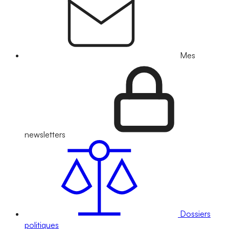
Mes
newsletters
Dossiers
politiques