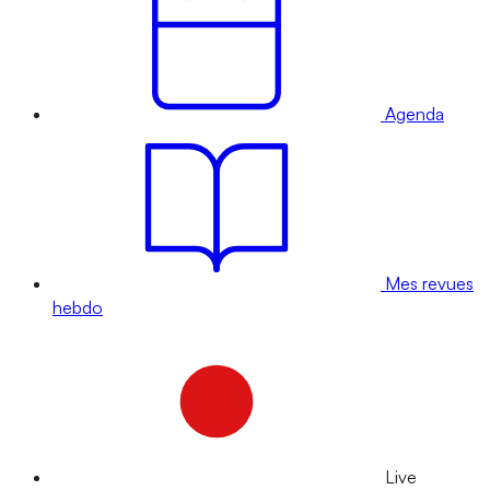
Agenda
Mes revues
hebdo
Live