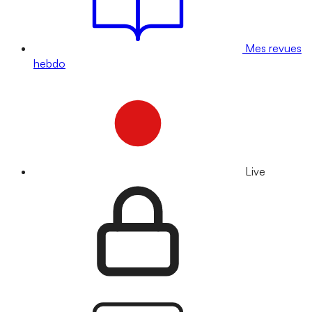
Mes revues
hebdo
Live