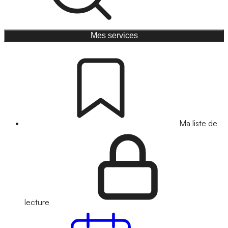
Mes services
Ma liste de
lecture