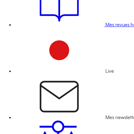
Mes revues 
Live
Mes newslett