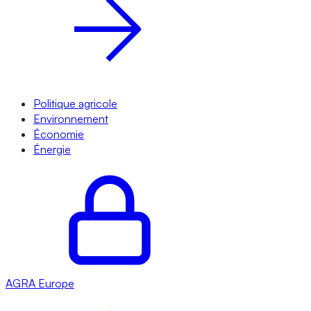
Politique agricole
Environnement
Économie
Énergie
AGRA
Europe