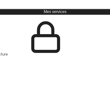
Mes services
cture