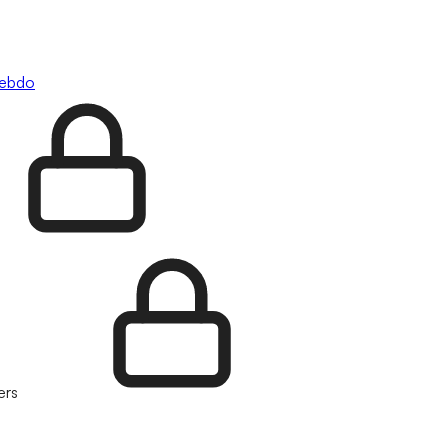
hebdo
ers