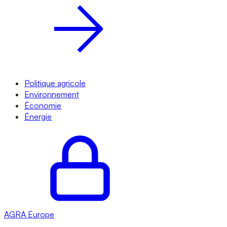
Politique agricole
Environnement
Économie
Énergie
AGRA
Europe