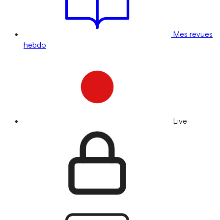
Mes revues
hebdo
Live