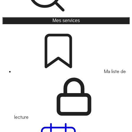
Mes services
Ma liste de
lecture