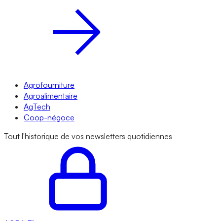
Agrofourniture
Agroalimentaire
AgTech
Coop-négoce
Tout l'historique de vos newsletters quotidiennes