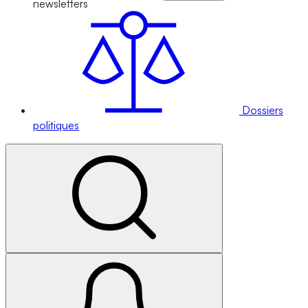
newsletters
Dossiers
politiques