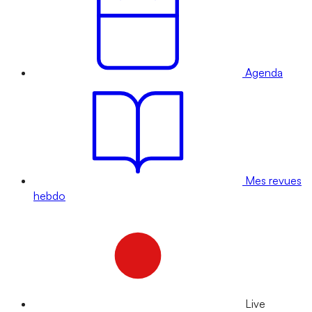
Agenda
Mes revues
hebdo
Live