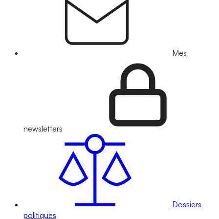
Mes
newsletters
Dossiers
politiques